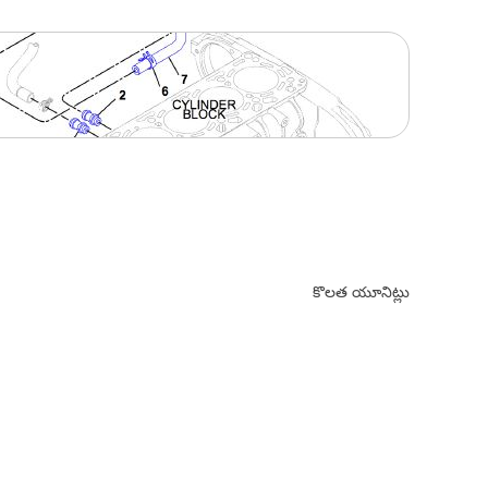
కొలత యూనిట్లు