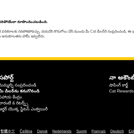
 సరిపోయేలా రూపొందించబడింది.
at పరికరాలకు సరిపోకపోవచ్చు. దయచేసి కొనుగోలు చేసే ముందు మీ Cat డీలర్‌ని సంప్రదించండి, ఈ భ
్‌లకు అనుకూలతను హామీ ఇవ్వలేదు.
సపోర్ట్
నా అకౌంట
మమ్మల్ని సంప్రదించండి
షాపింగ్ కార్ట్
మీ డీలర్‌ను కనుగొనండి
Cat Rewards
సహాయ కేంద్రం
వారంటీ & రిటర్న్స్
ఆర్డర్ యొక్క స్టేటస్ ఎంక్వయిరీ
繁體中文
Čeština
Dansk
Nederlands
Suomi
Français
Deutsch
Ελ