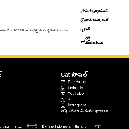
పునర్నిర్మించినవి
నాన్-రిటర్నబుల్
కిట్
ాగం మీ Cat పరికరాలకు ప్రస్తుత పరిస్థితిలో మరియు
భర్తీ
చేయబడింది
్
Cat సోషల్
Facebook
LinkedIn
YouTube
X
Instagram
అన్ని సోషల్ మీడియా ఖాతాలు
ληνικά
עברית
हिन्दी
Bahasa Indonesia
Italiano
日本語