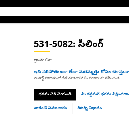
531-5082
: సీలింగ్
బ్రాండ్: Cat
ఇది సరిపోతుందా లేదా మరమ్మత్తు కోసం చూస్తున్
ఈ పార్ట్ సరిపోతుందో లేదో చూడటానికి మీ పరికరాలను జోడించండి.
ధరను చెక్ చేయండి
మీ కస్టమర్ ధరను వీక్షించడాన
వారంటీ సమాచారం
రిటర్న్ విధానం