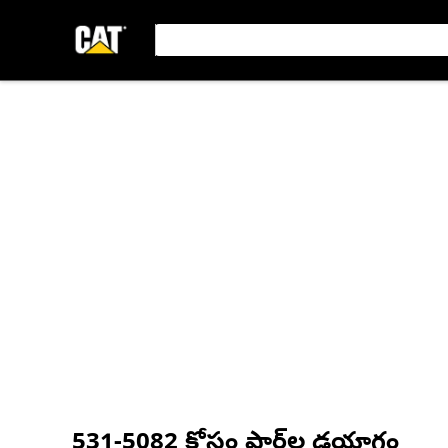
531-5082
కోసం పార్ట్‌ల డయాగ్రం