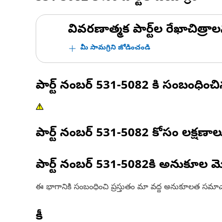
వివరణాత్మక పార్ట్‌ల రేఖాచిత్రాల
మీ సామగ్రిని జోడించండి
పార్ట్ నంబర్
531-5082
కి సంబంధించ
పార్ట్ నంబర్
531-5082
కోసం లక్షణాల
పార్ట్ నంబర్
531-5082
కి అనుకూల మ
ఈ భాగానికి సంబంధించి ప్రస్తుతం మా వద్ద అనుకూలత సమాచ
కీ