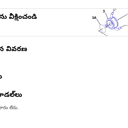
ను వీక్షించండి
ిన వివరణ
ు
ోడల్‌లు
ారం లేదు.