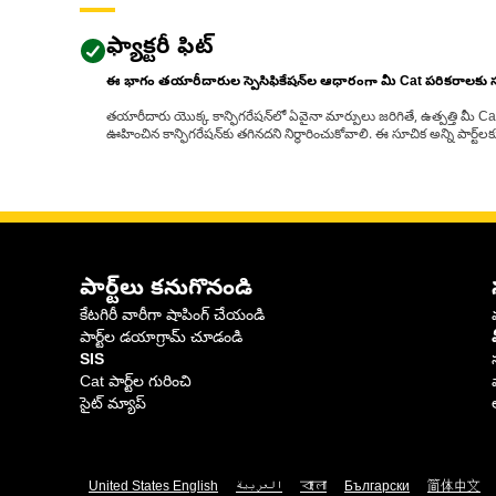
ఫ్యాక్టరీ ఫిట్
ఈ భాగం తయారీదారుల స్పెసిఫికేషన్‌ల ఆధారంగా మీ Cat పరికరాలకు
తయారీదారు యొక్క కాన్ఫిగరేషన్‌లో ఏవైనా మార్పులు జరిగితే, ఉత్పత్తి మీ C
ఊహించిన కాన్ఫిగరేషన్‌కు తగినదని నిర్ధారించుకోవాలి. ఈ సూచిక అన్ని పార్ట
పార్ట్‌లు కనుగొనండి
కేటగిరీ వారీగా షాపింగ్ చేయండి
పార్ట్‌ల డయాగ్రామ్ చూడండి
SIS
Cat పార్ట్‌ల గురించి
సైట్ మ్యాప్
United States English
العربية
বাংলা
Български
简体中文