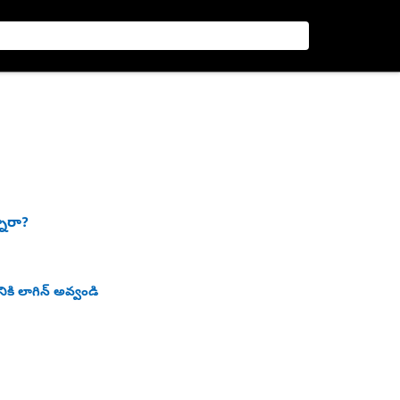
నారా?
ికి లాగిన్ అవ్వండి