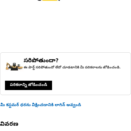
సరిపోతుందా?
ఈ పార్ట్ సరిపోతుందో లేదో చూడటానికి మీ పరికరాలను జోడించండి.
పరికరాన్ని జోడించండి
మీ కస్టమర్ ధరను వీక్షించడానికి లాగిన్ అవ్వండి
వివరణ