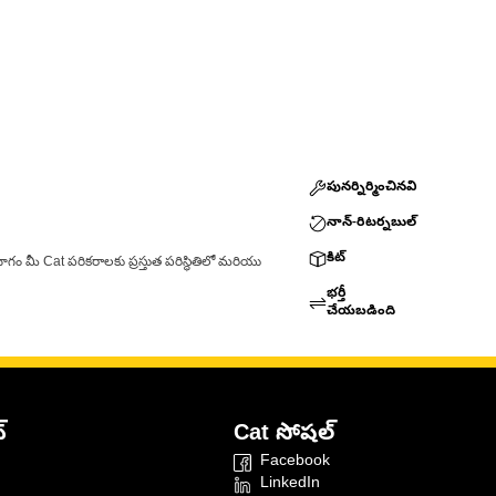
పునర్నిర్మించినవి
నాన్-రిటర్నబుల్
కిట్
ాగం మీ Cat పరికరాలకు ప్రస్తుత పరిస్థితిలో మరియు
భర్తీ
చేయబడింది
్
Cat సోషల్
Facebook
LinkedIn