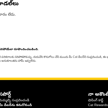
ోడల్‌లు
ారం లేదు.
 సరిపోయేలా రూపొందించబడింది.
at పరికరాలకు సరిపోకపోవచ్చు. దయచేసి కొనుగోలు చేసే ముందు మీ Cat డీలర్‌ని సంప్రదించండి, ఈ భ
్‌లకు అనుకూలతను హామీ ఇవ్వలేదు.
సపోర్ట్
నా అకౌంట
మమ్మల్ని సంప్రదించండి
షాపింగ్ కార్ట్
మీ డీలర్‌ను కనుగొనండి
Cat Rewards