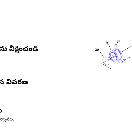
ను వీక్షించండి
ిన వివరణ
ు
ఉన్నాము.