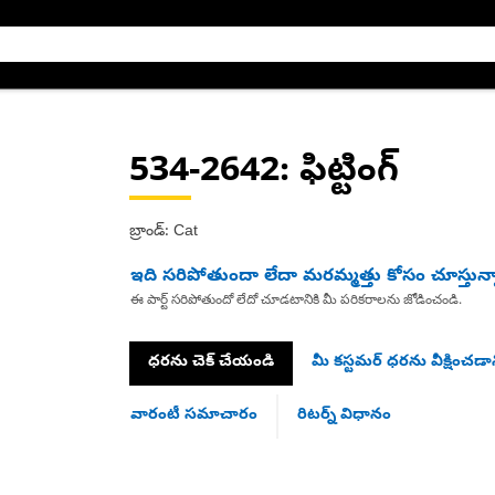
534-2642
: ఫిట్టింగ్
బ్రాండ్: Cat
ఇది సరిపోతుందా లేదా మరమ్మత్తు కోసం చూస్తున్
ఈ పార్ట్ సరిపోతుందో లేదో చూడటానికి మీ పరికరాలను జోడించండి.
ధరను చెక్ చేయండి
మీ కస్టమర్ ధరను వీక్షించడాన
వారంటీ సమాచారం
రిటర్న్ విధానం