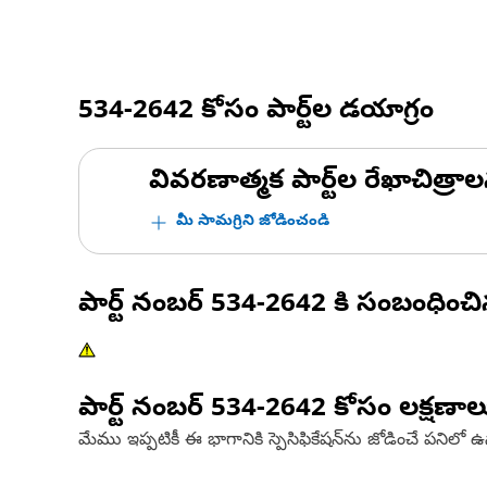
534-2642
కోసం పార్ట్‌ల డయాగ్రం
వివరణాత్మక పార్ట్‌ల రేఖాచిత్రాల
మీ సామగ్రిని జోడించండి
పార్ట్ నంబర్
534-2642
కి సంబంధించ
పార్ట్ నంబర్
534-2642
కోసం లక్షణాల
మేము ఇప్పటికీ ఈ భాగానికి స్పెసిఫికేషన్‌ను జోడించే పనిలో 