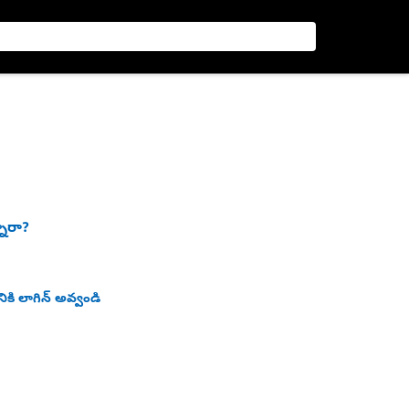
నారా?
ికి లాగిన్ అవ్వండి