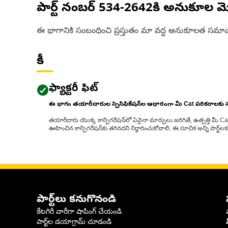
పార్ట్ నంబర్
534-2642
కి అనుకూల మ
ఈ భాగానికి సంబంధించి ప్రస్తుతం మా వద్ద అనుకూలత సమాచ
కీ
ఫ్యాక్టరీ ఫిట్
ఈ భాగం తయారీదారుల స్పెసిఫికేషన్‌ల ఆధారంగా మీ Cat పరికరాలకు
తయారీదారు యొక్క కాన్ఫిగరేషన్‌లో ఏవైనా మార్పులు జరిగితే, ఉత్పత్తి మీ C
ఊహించిన కాన్ఫిగరేషన్‌కు తగినదని నిర్ధారించుకోవాలి. ఈ సూచిక అన్ని పార్ట
పార్ట్‌లు కనుగొనండి
కేటగిరీ వారీగా షాపింగ్ చేయండి
పార్ట్‌ల డయాగ్రామ్ చూడండి