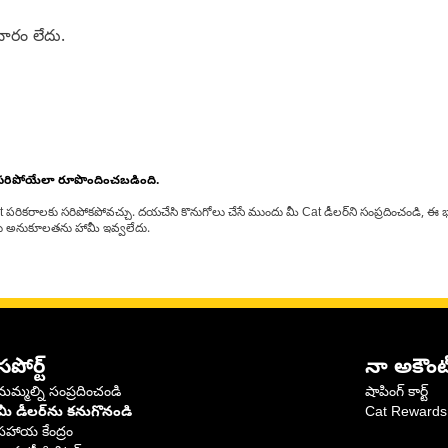
ారం లేదు.
 సరిపోయేలా రూపొందించబడింది.
at పరికరాలకు సరిపోకపోవచ్చు. దయచేసి కొనుగోలు చేసే ముందు మీ Cat డీలర్‌ని సంప్రదించండి, ఈ భ
్‌లకు అనుకూలతను హామీ ఇవ్వలేదు.
సపోర్ట్
నా అకౌంట
మమ్మల్ని సంప్రదించండి
షాపింగ్ కార్ట్
మీ డీలర్‌ను కనుగొనండి
Cat Rewards
సహాయ కేంద్రం