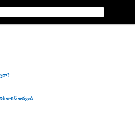
నారా?
ికి లాగిన్ అవ్వండి