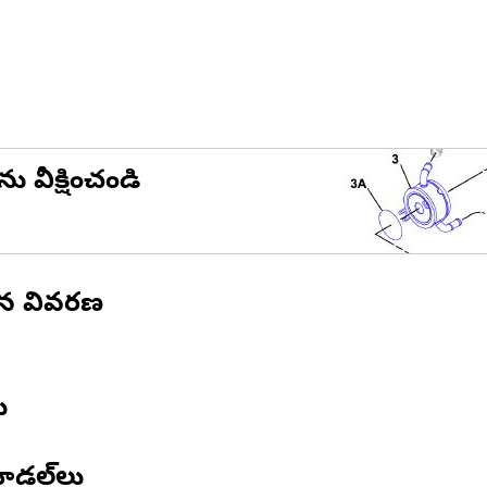
ను వీక్షించండి
ిన వివరణ
ు
ోడల్‌లు