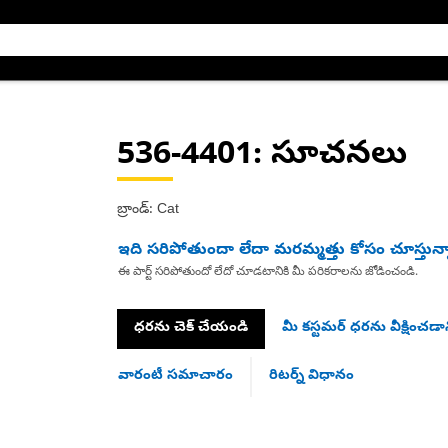
536-4401
: సూచనలు
బ్రాండ్: Cat
ఇది సరిపోతుందా లేదా మరమ్మత్తు కోసం చూస్తున్
ఈ పార్ట్ సరిపోతుందో లేదో చూడటానికి మీ పరికరాలను జోడించండి.
ధరను చెక్ చేయండి
మీ కస్టమర్ ధరను వీక్షించడాన
వారంటీ సమాచారం
రిటర్న్ విధానం