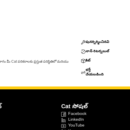
పునర్నిర్మించినవి
నాన్-రిటర్నబుల్
కిట్
ాగం మీ Cat పరికరాలకు ప్రస్తుత పరిస్థితిలో మరియు
భర్తీ
చేయబడింది
్
Cat సోషల్
Facebook
LinkedIn
YouTube