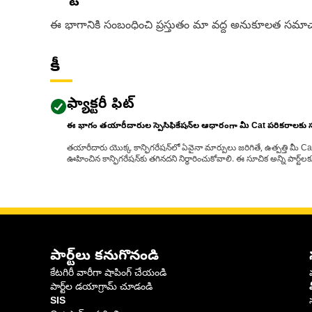
ఈ భాగానికి సంబంధించి ప్రస్తుతం మా వద్ద అనుకూలత సమాచ
కీ
ఫ్యాక్టరీ ఫిట్
ఈ భాగం తయారీదారుల స్పెసిఫికేషన్‌ల ఆధారంగా మీ Cat పరికరాలకు
తయారీదారు యొక్క కాన్ఫిగరేషన్‌లో ఏవైనా మార్పులు జరిగితే, ఉత్పత్తి మీ C
ఊహించిన కాన్ఫిగరేషన్‌కు తగినదని నిర్ధారించుకోవాలి. ఈ సూచిక అన్ని పార్ట
పార్ట్‌లు కనుగొనండి
కేటగిరీ వారీగా షాపింగ్ చేయండి
పార్ట్‌ల డయాగ్రామ్ చూడండి
SIS