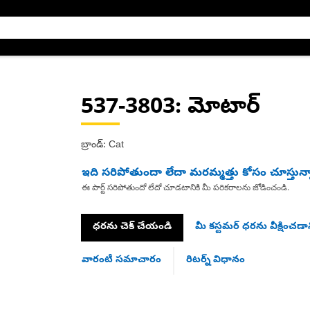
537-3803
: మోటార్
బ్రాండ్: Cat
ఇది సరిపోతుందా లేదా మరమ్మత్తు కోసం చూస్తున్
ఈ పార్ట్ సరిపోతుందో లేదో చూడటానికి మీ పరికరాలను జోడించండి.
ధరను చెక్ చేయండి
మీ కస్టమర్ ధరను వీక్షించడాన
వారంటీ సమాచారం
రిటర్న్ విధానం