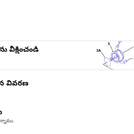
ను వీక్షించండి
ిన వివరణ
ు
ఉన్నాము.