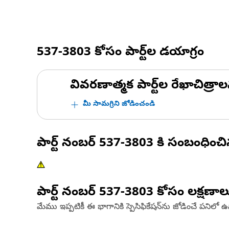
537-3803
కోసం పార్ట్‌ల డయాగ్రం
వివరణాత్మక పార్ట్‌ల రేఖాచిత్రాల
మీ సామగ్రిని జోడించండి
పార్ట్ నంబర్
537-3803
కి సంబంధించ
పార్ట్ నంబర్
537-3803
కోసం లక్షణాల
మేము ఇప్పటికీ ఈ భాగానికి స్పెసిఫికేషన్‌ను జోడించే పనిలో 