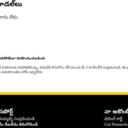
ోడల్‌లు
ారం లేదు.
 సరిపోయేలా రూపొందించబడింది.
at పరికరాలకు సరిపోకపోవచ్చు. దయచేసి కొనుగోలు చేసే ముందు మీ Cat డీలర్‌ని సంప్రదించండి, ఈ భ
్‌లకు అనుకూలతను హామీ ఇవ్వలేదు.
సపోర్ట్
నా అకౌంట
మమ్మల్ని సంప్రదించండి
షాపింగ్ కార్ట్
మీ డీలర్‌ను కనుగొనండి
Cat Rewards