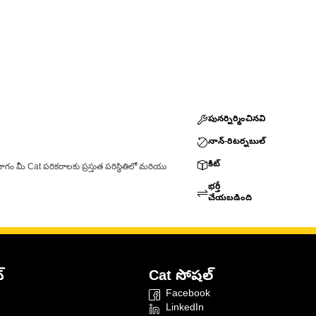
పునర్నిర్మించినవి
నాన్-రిటర్నబుల్
కిట్
ాగం మీ Cat పరికరాలకు ప్రస్తుత పరిస్థితిలో మరియు
భర్తీ
చేయబడింది
్
Cat సోషల్
Facebook
LinkedIn