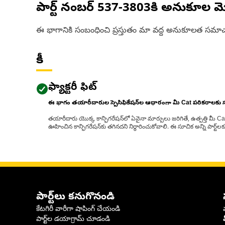
పార్ట్ నంబర్
537-3803
కి అనుకూల మ
ఈ భాగానికి సంబంధించి ప్రస్తుతం మా వద్ద అనుకూలత సమాచ
కీ
ఫ్యాక్టరీ ఫిట్
ఈ భాగం తయారీదారుల స్పెసిఫికేషన్‌ల ఆధారంగా మీ Cat పరికరాలకు
తయారీదారు యొక్క కాన్ఫిగరేషన్‌లో ఏవైనా మార్పులు జరిగితే, ఉత్పత్తి మీ C
ఊహించిన కాన్ఫిగరేషన్‌కు తగినదని నిర్ధారించుకోవాలి. ఈ సూచిక అన్ని పార్ట
పార్ట్‌లు కనుగొనండి
కేటగిరీ వారీగా షాపింగ్ చేయండి
పార్ట్‌ల డయాగ్రామ్ చూడండి