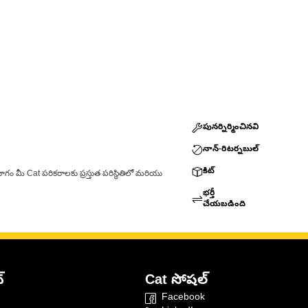
పునర్నిర్మించినవి
నాన్-రిటర్నబుల్
కిట్
ాగం మీ Cat పరికరాలకు ప్రస్తుత పరిస్థితిలో మరియు
భర్తీ
చేయబడింది
్
Cat సోషల్
Facebook