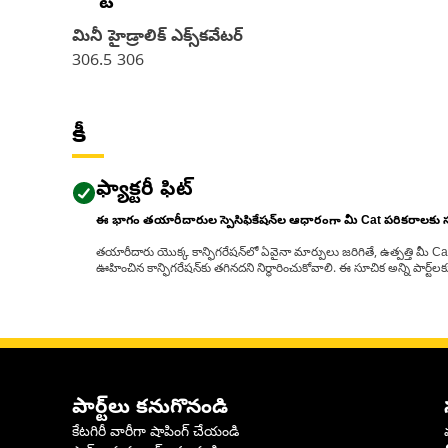
మినీ హైడ్రాలిక్ ఎక్స్‌కవేటర్
306.5 306
కీ
ఫ్యాక్టరీ ఫిట్
ఈ భాగం తయారీదారుల స్పెసిఫికేషన్‌ల ఆధారంగా మీ Cat పరికరాలకు
తయారీదారు యొక్క కాన్ఫిగరేషన్‌లో ఏవైనా మార్పులు జరిగితే, ఉత్పత్తి మీ C
ఊహించిన కాన్ఫిగరేషన్‌కు తగినదని నిర్ధారించుకోవాలి. ఈ సూచిక అన్ని పార్ట
పార్ట్‌లు కనుగొనండి
కేటగిరీ వారీగా షాపింగ్ చేయండి