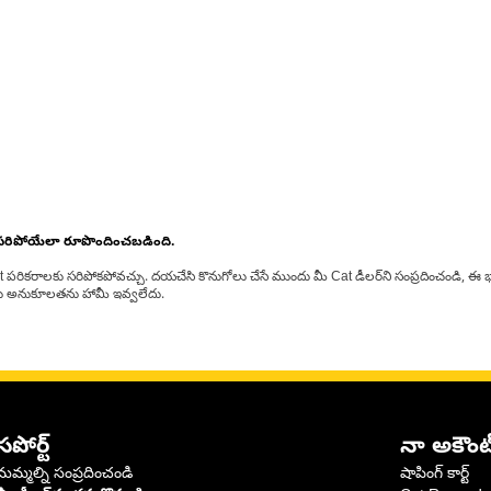
 సరిపోయేలా రూపొందించబడింది.
at పరికరాలకు సరిపోకపోవచ్చు. దయచేసి కొనుగోలు చేసే ముందు మీ Cat డీలర్‌ని సంప్రదించండి, ఈ భ
్‌లకు అనుకూలతను హామీ ఇవ్వలేదు.
సపోర్ట్
నా అకౌంట
మమ్మల్ని సంప్రదించండి
షాపింగ్ కార్ట్