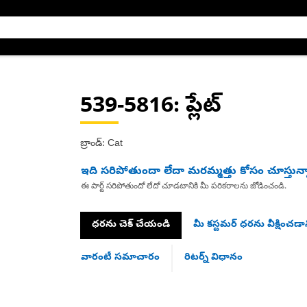
539-5816
: ప్లేట్
బ్రాండ్: Cat
ఇది సరిపోతుందా లేదా మరమ్మత్తు కోసం చూస్తున్
ఈ పార్ట్ సరిపోతుందో లేదో చూడటానికి మీ పరికరాలను జోడించండి.
ధరను చెక్ చేయండి
మీ కస్టమర్ ధరను వీక్షించడాన
వారంటీ సమాచారం
రిటర్న్ విధానం