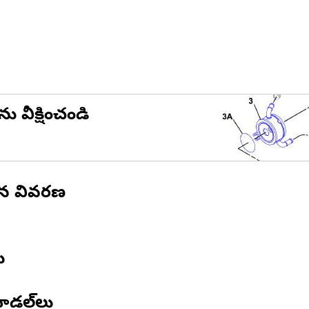
ను వీక్షించండి
ిన వివరణ
ు
ోడల్‌లు