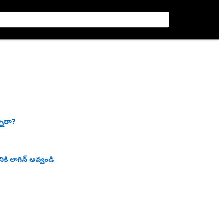
నారా?
ికి లాగిన్ అవ్వండి