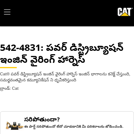
542-4831
: పవర్ డిస్ట్రిబ్యూషన్
ఇంజిన్ వైరింగ్ హార్నెస్
Cat® పవర్ డిస్ట్రిబ్యూషన్ ఇంజిన్ వైరింగ్ హార్నెస్ ఇంజిన్ భాగాలను కనెక్ట్ చేస్తుంది,
సమర్థవంతమైన కమ్యూనికేషన్ ని ధృవీకరిస్తుంది
బ్రాండ్: Cat
సరిపోతుందా?
ఈ పార్ట్ సరిపోతుందో లేదో చూడటానికి మీ పరికరాలను జోడించండి.