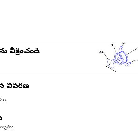
ను వీక్షించండి
ిన వివరణ
ాము.
ు
ఉన్నాము.