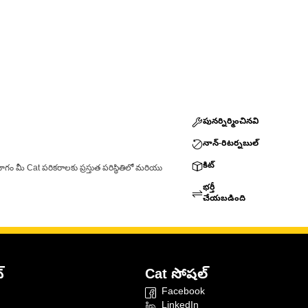
పునర్నిర్మించినవి
నాన్-రిటర్నబుల్
కిట్
ాగం మీ Cat పరికరాలకు ప్రస్తుత పరిస్థితిలో మరియు
భర్తీ
చేయబడింది
్
Cat సోషల్
Facebook
LinkedIn