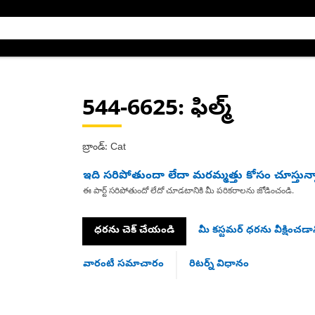
544-6625
: ఫిల్మ్
బ్రాండ్: Cat
ఇది సరిపోతుందా లేదా మరమ్మత్తు కోసం చూస్తున్
ఈ పార్ట్ సరిపోతుందో లేదో చూడటానికి మీ పరికరాలను జోడించండి.
ధరను చెక్ చేయండి
మీ కస్టమర్ ధరను వీక్షించడాన
వారంటీ సమాచారం
రిటర్న్ విధానం