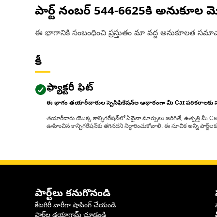
పార్ట్ నంబర్
544-6625
కి అనుకూల మ
ఈ భాగానికి సంబంధించి ప్రస్తుతం మా వద్ద అనుకూలత సమాచ
కీ
ఫ్యాక్టరీ ఫిట్
ఈ భాగం తయారీదారుల స్పెసిఫికేషన్‌ల ఆధారంగా మీ Cat పరికరాలకు
తయారీదారు యొక్క కాన్ఫిగరేషన్‌లో ఏవైనా మార్పులు జరిగితే, ఉత్పత్తి మీ C
ఊహించిన కాన్ఫిగరేషన్‌కు తగినదని నిర్ధారించుకోవాలి. ఈ సూచిక అన్ని పార్ట
పార్ట్‌లు కనుగొనండి
కేటగిరీ వారీగా షాపింగ్ చేయండి
పార్ట్‌ల డయాగ్రామ్ చూడండి