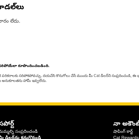
ోడల్‌లు
ారం లేదు.
 సరిపోయేలా రూపొందించబడింది.
at పరికరాలకు సరిపోకపోవచ్చు. దయచేసి కొనుగోలు చేసే ముందు మీ Cat డీలర్‌ని సంప్రదించండి, ఈ భ
్‌లకు అనుకూలతను హామీ ఇవ్వలేదు.
సపోర్ట్
నా అకౌంట
మమ్మల్ని సంప్రదించండి
షాపింగ్ కార్ట్
మీ డీలర్‌ను కనుగొనండి
Cat Rewards