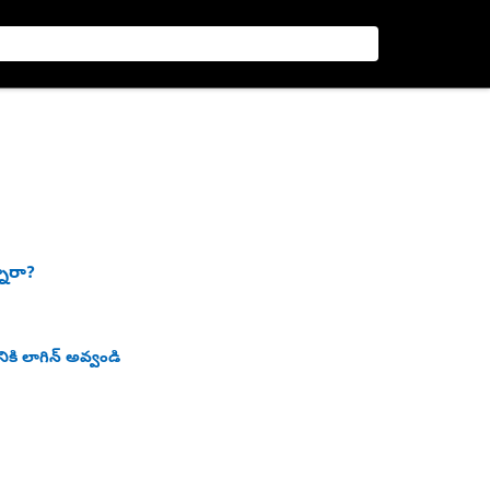
నారా?
ికి లాగిన్ అవ్వండి