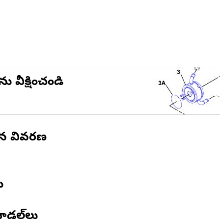
ను వీక్షించండి
ిన వివరణ
ు
ోడల్‌లు