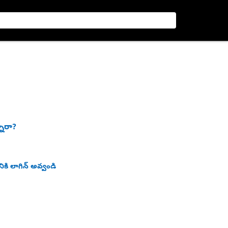
నారా?
ికి లాగిన్ అవ్వండి