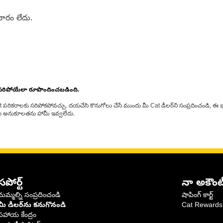
ారం లేదు.
 సరిపోయేలా రూపొందించబడింది.
at పరికరాలకు సరిపోకపోవచ్చు. దయచేసి కొనుగోలు చేసే ముందు మీ Cat డీలర్‌ని సంప్రదించండి, ఈ భ
్‌లకు అనుకూలతను హామీ ఇవ్వలేదు.
సపోర్ట్
నా అకౌంట
మమ్మల్ని సంప్రదించండి
షాపింగ్ కార్ట్
మీ డీలర్‌ను కనుగొనండి
Cat Rewards
సహాయ కేంద్రం