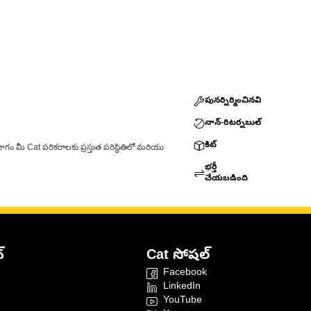
పునర్నిర్మించినవి
నాన్-రిటర్నబుల్
కిట్
ాగం మీ Cat పరికరాలకు ప్రస్తుత పరిస్థితిలో మరియు
భర్తీ
చేయబడింది
్
Cat సోషల్
Facebook
LinkedIn
YouTube