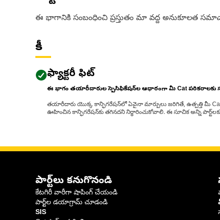
ఈ భాగానికి సంబంధించి ప్రస్తుతం మా వద్ద అనుకూలత సమాచ
కీ
ఫ్యాక్టరీ ఫిట్
ఈ భాగం తయారీదారుల స్పెసిఫికేషన్‌ల ఆధారంగా మీ Cat పరికరాలకు
తయారీదారు యొక్క కాన్ఫిగరేషన్‌లో ఏవైనా మార్పులు జరిగితే, ఉత్పత్తి మీ C
ఊహించిన కాన్ఫిగరేషన్‌కు తగినదని నిర్ధారించుకోవాలి. ఈ సూచిక అన్ని పార్ట
పార్ట్‌లు కనుగొనండి
కేటగిరీ వారీగా షాపింగ్ చేయండి
పార్ట్‌ల డయాగ్రామ్ చూడండి
SIS