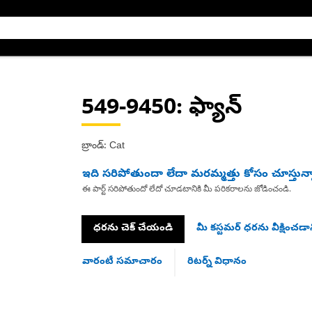
549-9450
: ఫ్యాన్
బ్రాండ్: Cat
ఇది సరిపోతుందా లేదా మరమ్మత్తు కోసం చూస్తున్
ఈ పార్ట్ సరిపోతుందో లేదో చూడటానికి మీ పరికరాలను జోడించండి.
ధరను చెక్ చేయండి
మీ కస్టమర్ ధరను వీక్షించడాన
వారంటీ సమాచారం
రిటర్న్ విధానం