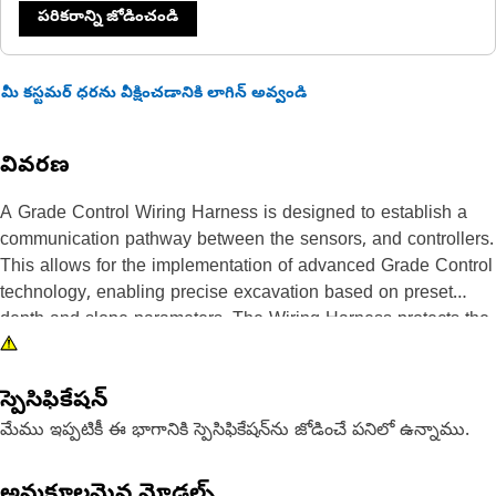
పరికరాన్ని జోడించండి
మీ కస్టమర్ ధరను వీక్షించడానికి లాగిన్ అవ్వండి
వివరణ
A Grade Control Wiring Harness is designed to establish a
communication pathway between the sensors, and controllers.
This allows for the implementation of advanced Grade Control
technology, enabling precise excavation based on preset
depth and slope parameters. The Wiring Harness protects the
cable assembly from abrasion, extreme temperatures,
moisture, dust, and other factors.
స్పెసిఫికేషన్
Attributes:
మేము ఇప్పటికీ ఈ భాగానికి స్పెసిఫికేషన్‌ను జోడించే పనిలో ఉన్నాము.
• Allows remote monitoring of the excavation process,
enhancing management oversight
అనుకూలమైన మోడల్స్