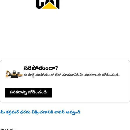
సరిపోతుందా?
ఈ పార్ట్ సరిపోతుందో లేదో చూడటానికి మీ పరికరాలను జోడించండి.
పరికరాన్ని జోడించండి
మీ కస్టమర్ ధరను వీక్షించడానికి లాగిన్ అవ్వండి