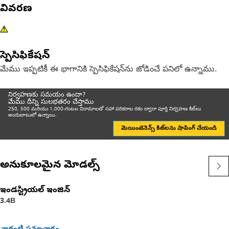
వివరణ
స్పెసిఫికేషన్
మేము ఇప్పటికీ ఈ భాగానికి స్పెసిఫికేషన్‌ను జోడించే పనిలో ఉన్నాము.
నిర్వహణకు సమయం ఉందా?
మేము దీన్ని సులభతరం చేస్తాము
250, 500 మరియు 1,000-గంటల విరామాలతో సహా పరికరాల రకం ద్వారా పూర్తి నిర్వహణ కిట్‌లు
అందుబాటులో ఉన్నాయి.
మెయింటెనెన్స్ కిట్‌లను షాపింగ్ చేయండి
అనుకూలమైన మోడల్స్
ఇండస్ట్రియల్ ఇంజిన్
3.4B