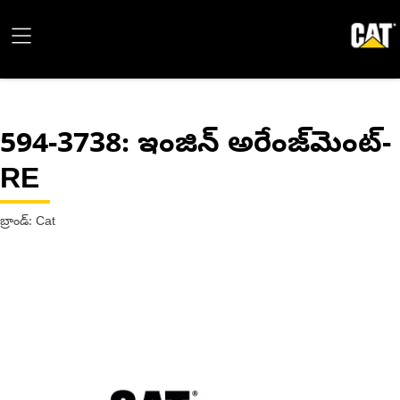
594-3738
: ఇంజిన్ అరేంజ్‌మెంట్‌-
RE
బ్రాండ్: Cat