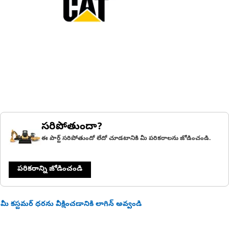
సరిపోతుందా?
ఈ పార్ట్ సరిపోతుందో లేదో చూడటానికి మీ పరికరాలను జోడించండి.
పరికరాన్ని జోడించండి
మీ కస్టమర్ ధరను వీక్షించడానికి లాగిన్ అవ్వండి