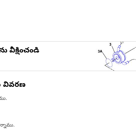
ను వీక్షించండి
న వివరణ
ాము.
ఉన్నాము.