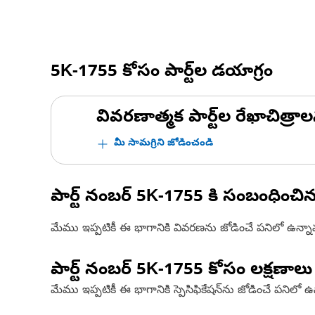
5K-1755
కోసం పార్ట్‌ల డయాగ్రం
వివరణాత్మక పార్ట్‌ల రేఖాచిత్రాల
మీ సామగ్రిని జోడించండి
పార్ట్ నంబర్
5K-1755
కి సంబంధించి
మేము ఇప్పటికీ ఈ భాగానికి వివరణను జోడించే పనిలో ఉన్న
పార్ట్ నంబర్
5K-1755
కోసం లక్షణాలు
మేము ఇప్పటికీ ఈ భాగానికి స్పెసిఫికేషన్‌ను జోడించే పనిలో 