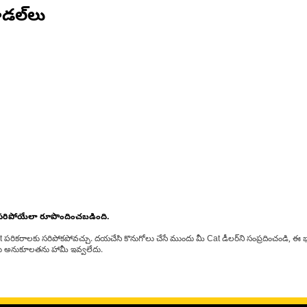
డల్‌లు
 సరిపోయేలా రూపొందించబడింది.
at పరికరాలకు సరిపోకపోవచ్చు. దయచేసి కొనుగోలు చేసే ముందు మీ Cat డీలర్‌ని సంప్రదించండి, ఈ భ
్‌లకు అనుకూలతను హామీ ఇవ్వలేదు.