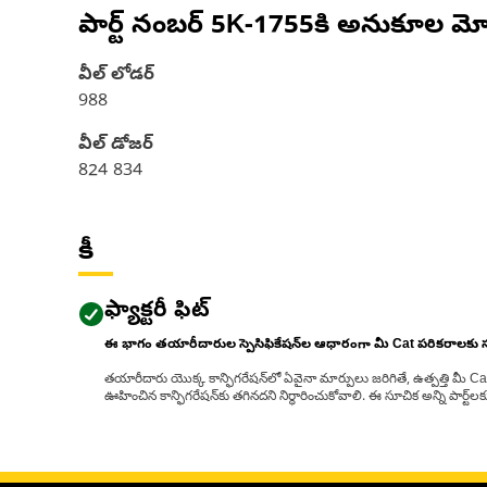
పార్ట్ నంబర్
5K-1755
కి అనుకూల మో
వీల్ లోడర్
988
వీల్ డోజర్
824 834
కీ
ఫ్యాక్టరీ ఫిట్
ఈ భాగం తయారీదారుల స్పెసిఫికేషన్‌ల ఆధారంగా మీ Cat పరికరాలకు
తయారీదారు యొక్క కాన్ఫిగరేషన్‌లో ఏవైనా మార్పులు జరిగితే, ఉత్పత్తి మీ C
ఊహించిన కాన్ఫిగరేషన్‌కు తగినదని నిర్ధారించుకోవాలి. ఈ సూచిక అన్ని పార్ట