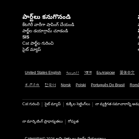
పార్ట్‌లు కనుగొనండి
కేటగిరీ వారీగా షాపింగ్ చేయండి
పార్ట్‌ల డయాగ్రామ్ చూడండి
SIS
Cat పార్ట్‌ల గురించి
సైట్ మ్యాప్
United States English
العربية
বাংলা
Български
简体中文
ಕನ್ನಡ
한국어
Norsk
Polski
Português Do Brasil
Rom
Cat గురించి
సైట్ మ్యాప్
కుక్కీల సెట్టింగ్‌లు
నా వ్యక్తిగత సమాచారాన్ని అమ్
నా మార్కెటింగ్ ప్రాధాన్యతలు
గోప్యత