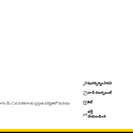
పునర్నిర్మించినవి
నాన్-రిటర్నబుల్
కిట్
ాగం మీ Cat పరికరాలకు ప్రస్తుత పరిస్థితిలో మరియు
భర్తీ
చేయబడింది