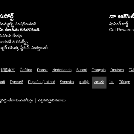
సపోర్ట్
నా అకౌంట
మమ్మల్ని సంప్రదించండి
షాపింగ్ కార్ట్
మీ డీలర్‌ను కనుగొనండి
Cat Rewards
సహాయ కేంద్రం
వారంటీ & రిటర్న్స్
ఆర్డర్ యొక్క స్టేటస్ ఎంక్వయిరీ
繁體中文
Čeština
Dansk
Nederlands
Suomi
Français
Deutsch
Ελ
ână
Русский
Español (Latino)
Svenska
தமிழ்
తెలుగు
ไทย
Türkçe
మవద్దు లేదా పంచుకోవద్దు
చట్టపరమైన పదాలు