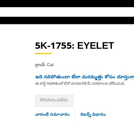
5K-1755
: EYELET
బ్రాండ్: Cat
ఇది సరిపోతుందా లేదా మరమ్మత్తు కోసం చూస్తున్
ఈ పార్ట్ సరిపోతుందో లేదో చూడటానికి మీ పరికరాలను జోడించండి.
కొనసాగించలేదు
వారంటీ సమాచారం
రిటర్న్ విధానం