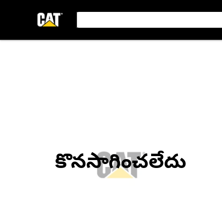
కొనసాగించలేదు