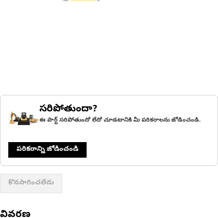
సరిపోతుందా?
ఈ పార్ట్ సరిపోతుందో లేదో చూడటానికి మీ పరికరాలను జోడించండి.
పరికరాన్ని జోడించండి
కొనసాగించలేదు
వివరణ