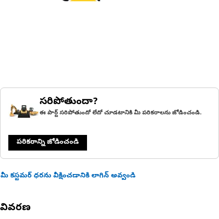
సరిపోతుందా?
ఈ పార్ట్ సరిపోతుందో లేదో చూడటానికి మీ పరికరాలను జోడించండి.
పరికరాన్ని జోడించండి
మీ కస్టమర్ ధరను వీక్షించడానికి లాగిన్ అవ్వండి
వివరణ