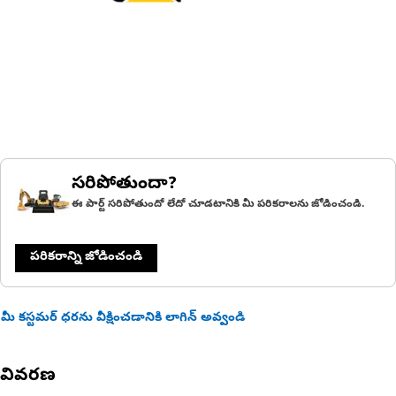
సరిపోతుందా?
ఈ పార్ట్ సరిపోతుందో లేదో చూడటానికి మీ పరికరాలను జోడించండి.
పరికరాన్ని జోడించండి
మీ కస్టమర్ ధరను వీక్షించడానికి లాగిన్ అవ్వండి
వివరణ