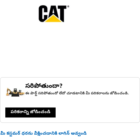
సరిపోతుందా?
ఈ పార్ట్ సరిపోతుందో లేదో చూడటానికి మీ పరికరాలను జోడించండి.
పరికరాన్ని జోడించండి
మీ కస్టమర్ ధరను వీక్షించడానికి లాగిన్ అవ్వండి