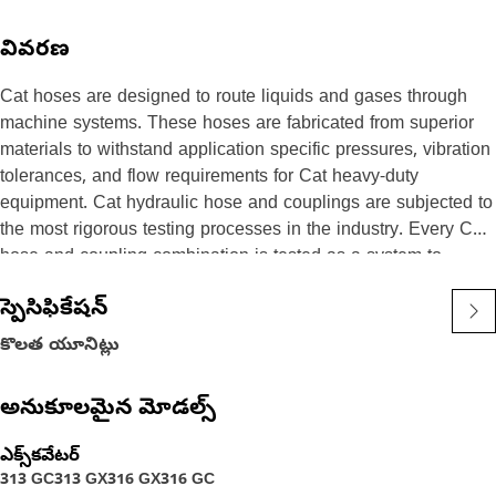
వివరణ
Cat hoses are designed to route liquids and gases through
machine systems. These hoses are fabricated from superior
materials to withstand application specific pressures, vibration
tolerances, and flow requirements for Cat heavy-duty
equipment. Cat hydraulic hose and couplings are subjected to
the most rigorous testing processes in the industry. Every Cat
hose and coupling combination is tested as a system to
ensure a perfect fit that yields maximum safety and
స్పెసిఫికేషన్
dependability.
కొలత యూనిట్లు
అనుకూలమైన మోడల్స్
ఎక్స్‌కవేటర్
313 GC
313 GX
316 GX
316 GC