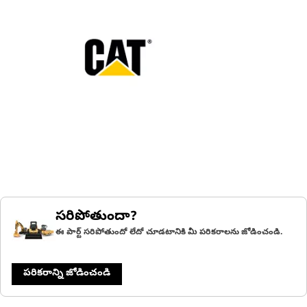
సరిపోతుందా?
ఈ పార్ట్ సరిపోతుందో లేదో చూడటానికి మీ పరికరాలను జోడించండి.
పరికరాన్ని జోడించండి