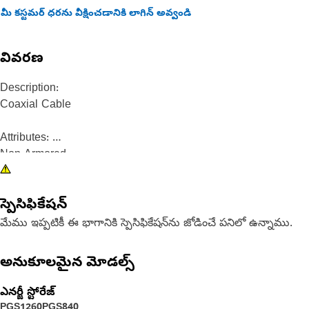
మీ కస్టమర్ ధరను వీక్షించడానికి లాగిన్ అవ్వండి
వివరణ
Description:
Coaxial Cable
Attributes:
Non-Armored
స్పెసిఫికేషన్
Recommended Application:
All work environments
మేము ఇప్పటికీ ఈ భాగానికి స్పెసిఫికేషన్‌ను జోడించే పనిలో ఉన్నాము.
అనుకూలమైన మోడల్స్
ఎనర్జీ స్టోరేజ్
PGS1260
PGS840