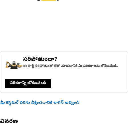
సరిపోతుందా?
ఈ పార్ట్ సరిపోతుందో లేదో చూడటానికి మీ పరికరాలను జోడించండి.
పరికరాన్ని జోడించండి
మీ కస్టమర్ ధరను వీక్షించడానికి లాగిన్ అవ్వండి
వివరణ