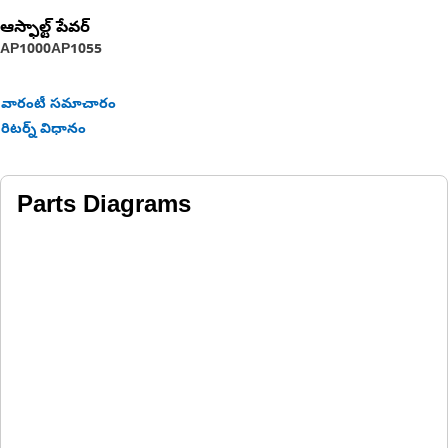
ఆస్ఫాల్ట్ పేవర్
AP1000
AP1055
వారంటీ సమాచారం
రిటర్న్ విధానం
Parts Diagrams