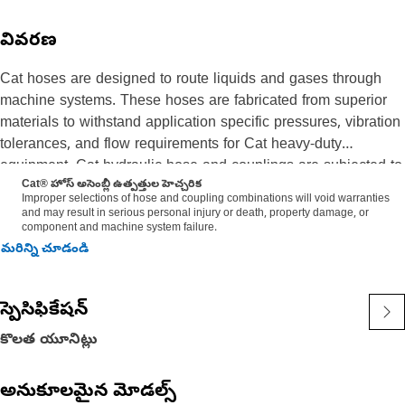
వివరణ
Cat hoses are designed to route liquids and gases through
machine systems. These hoses are fabricated from superior
materials to withstand application specific pressures, vibration
tolerances, and flow requirements for Cat heavy-duty
equipment. Cat hydraulic hose and couplings are subjected to
Cat® హోస్ అసెంబ్లీ ఉత్పత్తుల హెచ్చరిక
the most rigorous testing processes in the industry. Every Cat
Improper selections of hose and coupling combinations will void warranties
hose and coupling combination is tested as a system to
and may result in serious personal injury or death, property damage, or
component and machine system failure.
ensure a perfect fit that yields maximum safety and
మరిన్ని చూడండి
dependability.
The construction of the hose is made from a special high
temperature synthetic rubber tube and single high tensile steel
స్పెసిఫికేషన్
wire braid reinforcement. The outer cover is oil, weather, and
abrasion resistant synthetic rubber.
కొలత యూనిట్లు
అనుకూలమైన మోడల్స్