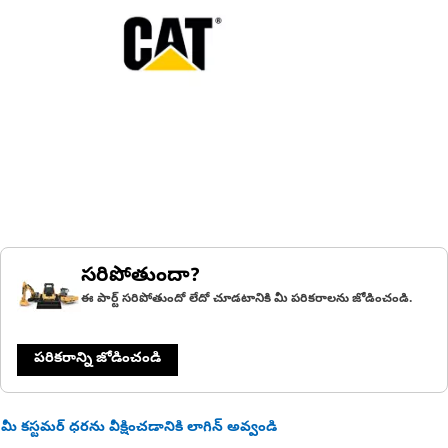
సరిపోతుందా?
ఈ పార్ట్ సరిపోతుందో లేదో చూడటానికి మీ పరికరాలను జోడించండి.
పరికరాన్ని జోడించండి
మీ కస్టమర్ ధరను వీక్షించడానికి లాగిన్ అవ్వండి