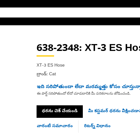
638-2348
: XT-3 ES H
XT-3 ES Hose
బ్రాండ్: Cat
ఇది సరిపోతుందా లేదా మరమ్మత్తు కోసం చూస్తున్
ఈ పార్ట్ సరిపోతుందో లేదో చూడటానికి మీ పరికరాలను జోడించండి.
ధరను చెక్ చేయండి
మీ కస్టమర్ ధరను వీక్షించడాన
వారంటీ సమాచారం
రిటర్న్ విధానం