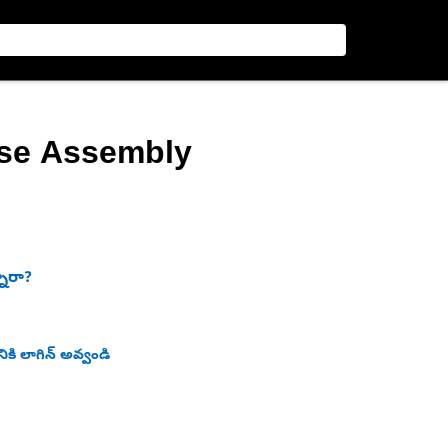
ose Assembly
నారా?
ికి లాగిన్ అవ్వండి