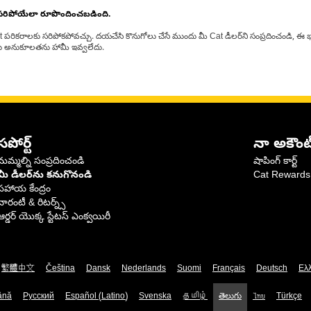
 సరిపోయేలా రూపొందించబడింది.
at పరికరాలకు సరిపోకపోవచ్చు. దయచేసి కొనుగోలు చేసే ముందు మీ Cat డీలర్‌ని సంప్రదించండి, ఈ భ
్‌లకు అనుకూలతను హామీ ఇవ్వలేదు.
సపోర్ట్
నా అకౌంట
మమ్మల్ని సంప్రదించండి
షాపింగ్ కార్ట్
మీ డీలర్‌ను కనుగొనండి
Cat Rewards
సహాయ కేంద్రం
వారంటీ & రిటర్న్స్
ఆర్డర్ యొక్క స్టేటస్ ఎంక్వయిరీ
繁體中文
Čeština
Dansk
Nederlands
Suomi
Français
Deutsch
Ελ
ână
Русский
Español (Latino)
Svenska
தமிழ்
తెలుగు
ไทย
Türkçe