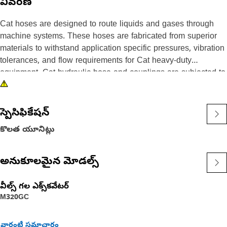
వివరణ
Cat hoses are designed to route liquids and gases through
machine systems. These hoses are fabricated from superior
materials to withstand application specific pressures, vibration
tolerances, and flow requirements for Cat heavy-duty
equipment. Cat hydraulic hose and couplings are subjected to
the most rigorous testing processes in the industry. Every Cat
hose and coupling combination is tested as a system to
ensure a perfect fit that yields maximum safety and
స్పెసిఫికేషన్
dependability.
కొలత యూనిట్లు
అనుకూలమైన మోడల్స్
వీల్స్ గల ఎక్స్‌కవేటర్
M320GC
వారంటీ సమాచారం