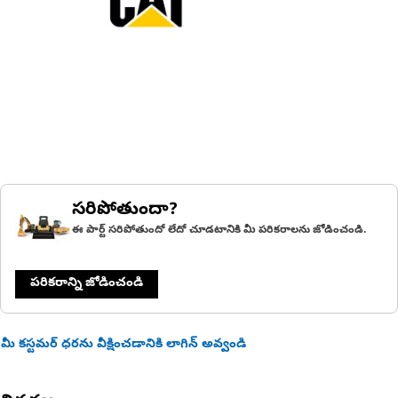
సరిపోతుందా?
ఈ పార్ట్ సరిపోతుందో లేదో చూడటానికి మీ పరికరాలను జోడించండి.
పరికరాన్ని జోడించండి
మీ కస్టమర్ ధరను వీక్షించడానికి లాగిన్ అవ్వండి