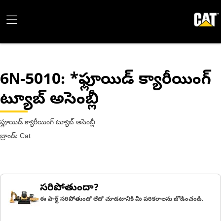
6N-5010
: *ఫ్లూయిడ్ క్యారీయింగ్
ట్యూబ్ అసెంబ్లీ
ఫ్లూయిడ్ క్యారీయింగ్ ట్యూబ్ అసెంబ్లీ
బ్రాండ్: Cat
సరిపోతుందా?
ఈ పార్ట్ సరిపోతుందో లేదో చూడటానికి మీ పరికరాలను జోడించండి.