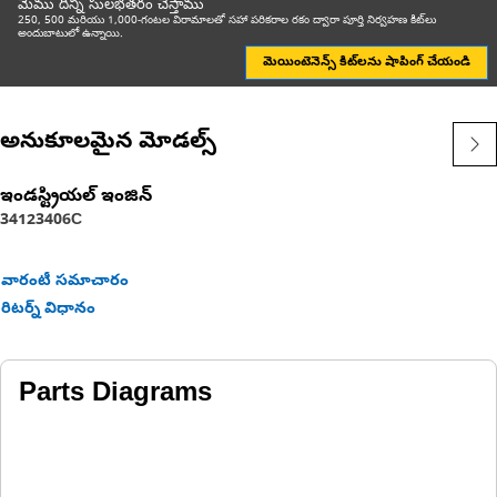
మేము దీన్ని సులభతరం చేస్తాము
250, 500 మరియు 1,000-గంటల విరామాలతో సహా పరికరాల రకం ద్వారా పూర్తి నిర్వహణ కిట్‌లు
అందుబాటులో ఉన్నాయి.
మెయింటెనెన్స్ కిట్‌లను షాపింగ్ చేయండి
అనుకూలమైన మోడల్స్
ఇండస్ట్రియల్ ఇంజిన్
3412
3406C
వారంటీ సమాచారం
రిటర్న్ విధానం
Parts Diagrams