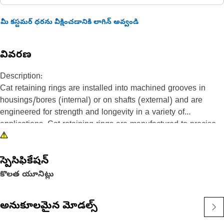
మీ కస్టమర్ ధరను వీక్షించడానికి లాగిన్ అవ్వండి
వివరణ
Description:
Cat retaining rings are installed into machined grooves in
housings/bores (internal) or on shafts (external) and are
engineered for strength and longevity in a variety of
applications. Cat retaining rings are manufactured to precise
specifications and are built for durability, reliability, and
productivity. You can count on this built for it product to help
స్పెసిఫికేషన్
you get more done.
కొలత యూనిట్లు
Attributes:
• Material: Steel
అనుకూలమైన మోడల్స్
• Ring type: External axial
• Free diameter: 5.44 mm (0.21 in)