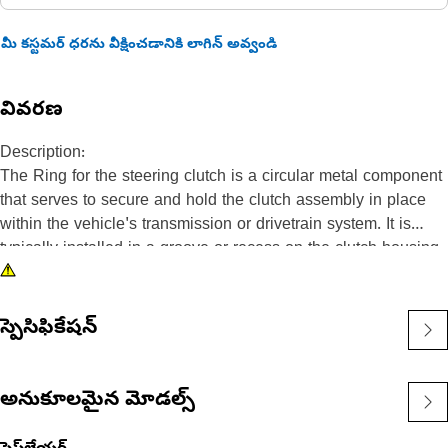
మీ కస్టమర్ ధరను వీక్షించడానికి లాగిన్ అవ్వండి
వివరణ
Description:
The Ring for the steering clutch is a circular metal component
that serves to secure and hold the clutch assembly in place
within the vehicle's transmission or drivetrain system. It is
typically installed in a groove or recess on the clutch housing
or hub. The ring exerts radial pressure against the clutch
components, preventing them from dislodging or coming apart
during operation.
స్పెసిఫికేషన్
Attributes:
• Withstand the demands of the clutch assembly and provide
అనుకూలమైన మోడల్స్
secure retention.
• Durable and resistant to corrosion.