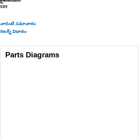
పైప్‌లేయర్
589
Applications:
The Ring for the steering clutch is used to ensure that the
వారంటీ సమాచారం
clutch components remain securely in place, preventing
రిటర్న్ విధానం
slippage or failure during demanding operations.
Parts Diagrams