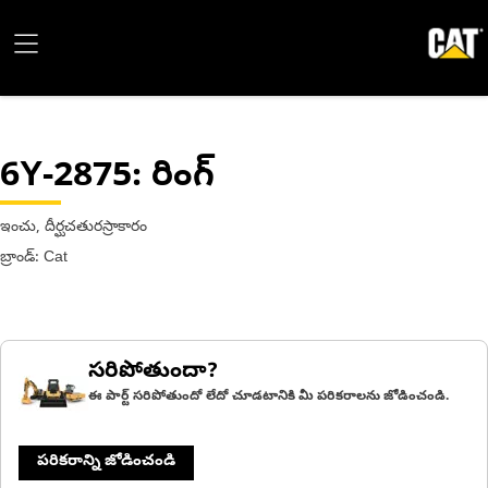
6Y-2875
: రింగ్
ఇంచు, దీర్ఘచతురస్రాకారం
బ్రాండ్: Cat
సరిపోతుందా?
ఈ పార్ట్ సరిపోతుందో లేదో చూడటానికి మీ పరికరాలను జోడించండి.
పరికరాన్ని జోడించండి