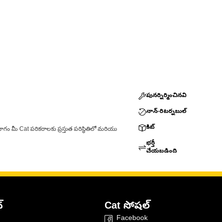
పునర్నిర్మించినవి
నాన్-రిటర్నబుల్
కిట్
ాగం మీ Cat పరికరాలకు ప్రస్తుత పరిస్థితిలో మరియు
భర్తీ
చేయబడింది
్
Cat సోషల్
Facebook