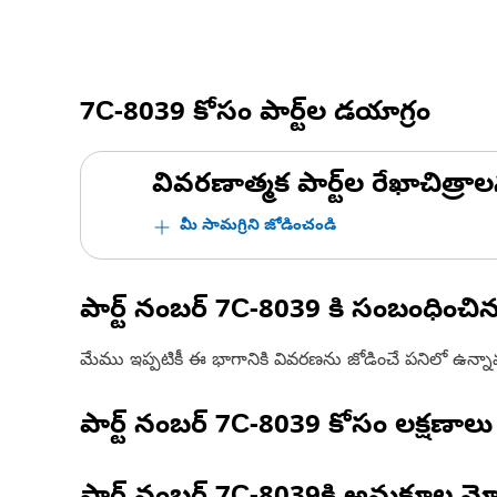
7C-8039
కోసం పార్ట్‌ల డయాగ్రం
వివరణాత్మక పార్ట్‌ల రేఖాచిత్రాల
మీ సామగ్రిని జోడించండి
పార్ట్ నంబర్
7C-8039
కి సంబంధించి
మేము ఇప్పటికీ ఈ భాగానికి వివరణను జోడించే పనిలో ఉన్న
పార్ట్ నంబర్
7C-8039
కోసం లక్షణాలు