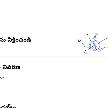
ను వీక్షించండి
న వివరణ
ాము.