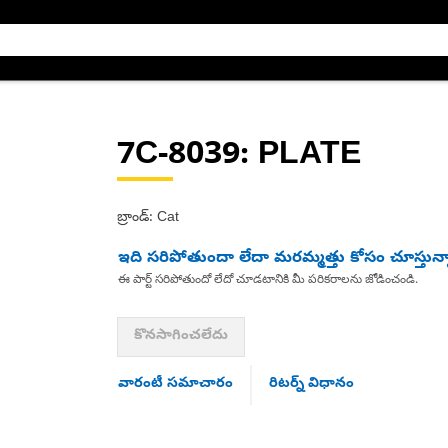
7C-8039
: PLATE
బ్రాండ్: Cat
ఇది సరిపోతుందా లేదా మరమ్మత్తు కోసం చూస్తున్
ఈ పార్ట్ సరిపోతుందో లేదో చూడటానికి మీ పరికరాలను జోడించండి.
కొనసాగించలేదు
వారంటీ సమాచారం
రిటర్న్ విధానం