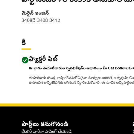
పార్ట్ నంబర్
7C-8039
కి అనుకూల మో
మెరైన్ ఇంజిన్‌
3408B 3408 3412
కీ
ఫ్యాక్టరీ ఫిట్
ఈ భాగం తయారీదారుల స్పెసిఫికేషన్‌ల ఆధారంగా మీ Cat పరికరాలకు
తయారీదారు యొక్క కాన్ఫిగరేషన్‌లో ఏవైనా మార్పులు జరిగితే, ఉత్పత్తి మీ C
ఊహించిన కాన్ఫిగరేషన్‌కు తగినదని నిర్ధారించుకోవాలి. ఈ సూచిక అన్ని పార్ట
పార్ట్‌లు కనుగొనండి
కేటగిరీ వారీగా షాపింగ్ చేయండి