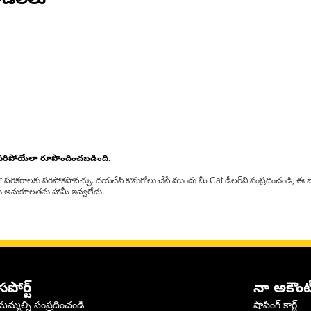
డల్‌లు
 సరిపోయేలా రూపొందించబడింది.
at పరికరాలకు సరిపోకపోవచ్చు. దయచేసి కొనుగోలు చేసే ముందు మీ Cat డీలర్‌ని సంప్రదించండి, ఈ భ
్‌లకు అనుకూలతను హామీ ఇవ్వలేదు.
సపోర్ట్
నా అకౌంట
మమ్మల్ని సంప్రదించండి
షాపింగ్ కార్ట్