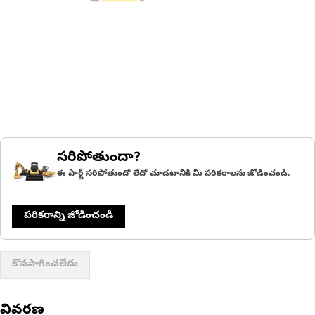
సరిపోతుందా?
ఈ పార్ట్ సరిపోతుందో లేదో చూడటానికి మీ పరికరాలను జోడించండి.
పరికరాన్ని జోడించండి
కొనసాగించలేదు
వివరణ