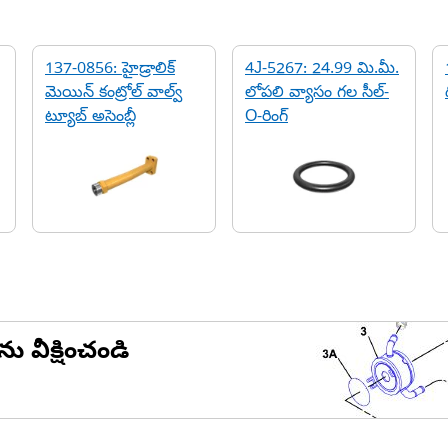
137-0856: హైడ్రాలిక్
4J-5267: 24.99 మి.మీ.
మెయిన్ కంట్రోల్ వాల్వ్
లోపలి వ్యాసం గల సీల్-
ట్యూబ్ అసెంబ్లీ
O-రింగ్
ను వీక్షించండి