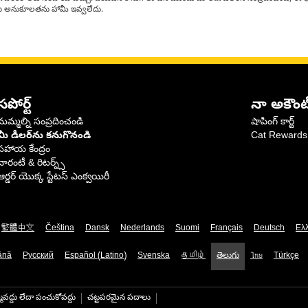
్‌లకు అనుకూలతను హామీ ఇవ్వలేదు.
సపోర్ట్
నా అకౌంట
మమ్మల్ని సంప్రదించండి
షాపింగ్ కార్ట్
మీ డీలర్‌ను కనుగొనండి
Cat Rewards
సహాయ కేంద్రం
వారంటీ & రిటర్న్స్
ఆర్డర్ యొక్క స్టేటస్ ఎంక్వయిరీ
繁體中文
Čeština
Dansk
Nederlands
Suomi
Français
Deutsch
Ελ
ână
Русский
Español (Latino)
Svenska
தமிழ்
తెలుగు
ไทย
Türkçe
మవద్దు లేదా పంచుకోవద్దు
చట్టపరమైన పదాలు