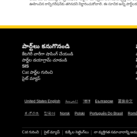
ఊహించిన కాన్ఫిగరేషన్‌కు తగినదని నిర్ధారించుకోవాలి. ఈ సూచిక అన్ని పార్ట
పార్ట్‌లు కనుగొనండి
కేటగిరీ వారీగా షాపింగ్ చేయండి
పార్ట్‌ల డయాగ్రామ్ చూడండి
SIS
Cat పార్ట్‌ల గురించి
సైట్ మ్యాప్
United States English
العربية
বাংলা
Български
简体中文
ಕನ್ನಡ
한국어
Norsk
Polski
Português Do Brasil
Rom
Cat గురించి
సైట్ మ్యాప్
కుక్కీల సెట్టింగ్‌లు
నా వ్యక్తిగత సమాచారాన్ని అమ్