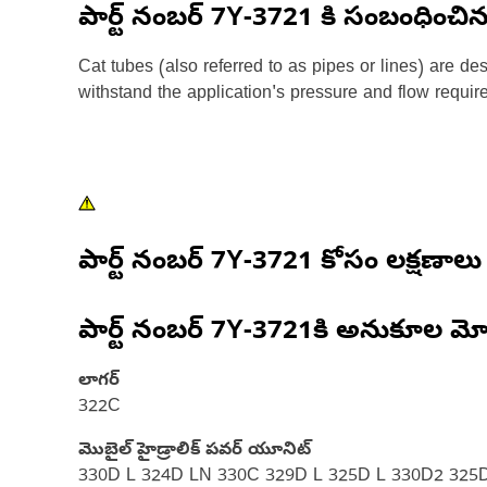
పార్ట్ నంబర్
7Y-3721
కి సంబంధించి
Cat tubes (also referred to as pipes or lines) are d
withstand the application's pressure and flow requir
పార్ట్ నంబర్
7Y-3721
కోసం లక్షణాలు
పార్ట్ నంబర్
7Y-3721
కి అనుకూల మో
లాగర్
322C
మొబైల్ హైడ్రాలిక్ పవర్ యూనిట్
330D L 324D LN 330C 329D L 325D L 330D2 325D