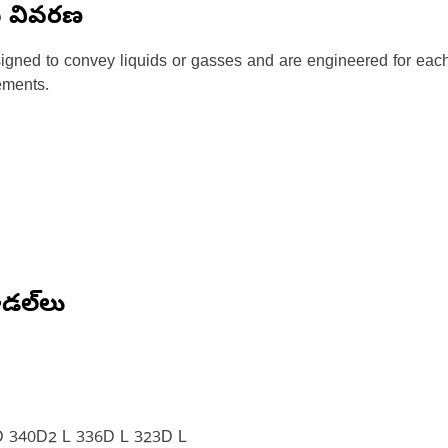
న వివరణ
esigned to convey liquids or gasses and are engineered for eac
ements.
డల్‌లు
 340D2 L 336D L 323D L