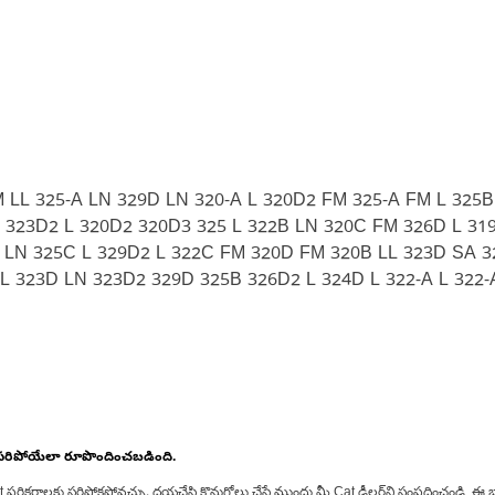
LL 325-A LN 329D LN 320-A L 320D2 FM 325-A FM L 325B
 323D2 L 320D2 320D3 325 L 322B LN 320C FM 326D L 31
2 LN 325C L 329D2 L 322C FM 320D FM 320B LL 323D SA 
 L 323D LN 323D2 329D 325B 326D2 L 324D L 322-A L 322
 సరిపోయేలా రూపొందించబడింది.
at పరికరాలకు సరిపోకపోవచ్చు. దయచేసి కొనుగోలు చేసే ముందు మీ Cat డీలర్‌ని సంప్రదించండి, ఈ భ