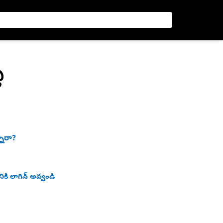
ీ
నారా?
ికి లాగిన్ అవ్వండి