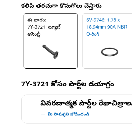
కలిపి తరచుగా కొనుగోలు చేస్తారు
ఈ భాగం:
6V-9746: 1.78 x
7Y-3721: ట్యూబ్
18.94mm 90A NBR
అసెంబ్లీ
O-రింగ్
7Y-3721
కోసం పార్ట్‌ల డయాగ్రం
వివరణాత్మక పార్ట్‌ల రేఖాచిత్రాల
మీ సామగ్రిని జోడించండి