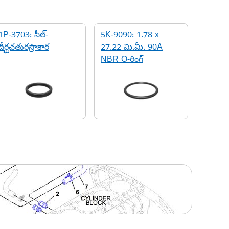
1P-3703: సీల్-
5K-9090: 1.78 x
దీర్ఘచతురస్రాకార
27.22 మి.మీ. 90A
NBR O-రింగ్