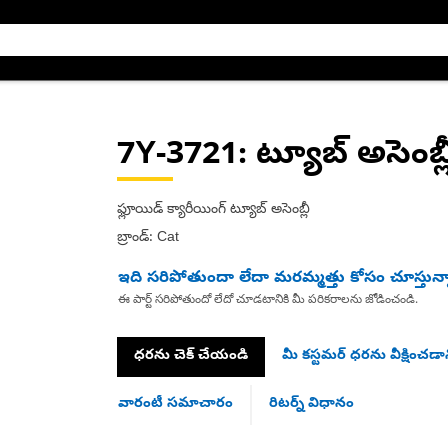
7Y-3721
: ట్యూబ్ అసెంబ్ల
ఫ్లూయిడ్ క్యారీయింగ్ ట్యూబ్ అసెంబ్లీ
బ్రాండ్: Cat
ఇది సరిపోతుందా లేదా మరమ్మత్తు కోసం చూస్తున్
ఈ పార్ట్ సరిపోతుందో లేదో చూడటానికి మీ పరికరాలను జోడించండి.
ధరను చెక్ చేయండి
మీ కస్టమర్ ధరను వీక్షించడాన
వారంటీ సమాచారం
రిటర్న్ విధానం