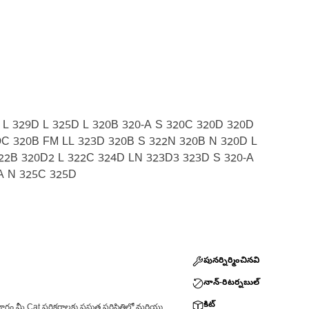
 L 329D L 325D L 320B 320-A S 320C 320D 320D
9C 320B FM LL 323D 320B S 322N 320B N 320D L
322B 320D2 L 322C 324D LN 323D3 323D S 320-A
-A N 325C 325D
పునర్నిర్మించినవి
నాన్-రిటర్నబుల్
కిట్
ాగం మీ Cat పరికరాలకు ప్రస్తుత పరిస్థితిలో మరియు