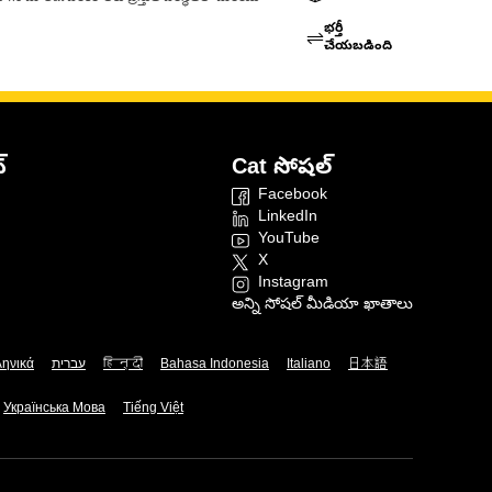
భర్తీ
చేయబడింది
్
Cat సోషల్
Facebook
LinkedIn
YouTube
X
Instagram
అన్ని సోషల్ మీడియా ఖాతాలు
ληνικά
עברית
हिन्दी
Bahasa Indonesia
Italiano
日本語
Українська Мова
Tiếng Việt