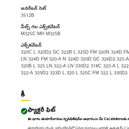
జనరేటర్ సెట్
3512B
వీల్స్ గల ఎక్స్‌కవేటర్
M325C MH M325B
ఎక్స్‌కవేటర్
320C L 320D2 GC 322B L 325D FM 320N 324D FM 
LN 324D FM 320-A N 324D 320D GC 326D2 325-A
320B L 325 LN 322-A LN 330D2 318C 325-A L 32
322-A 329D2 323D L 320 L 325C FM 322 L 330D2
కీ
ఫ్యాక్టరీ ఫిట్
ఈ భాగం తయారీదారుల స్పెసిఫికేషన్‌ల ఆధారంగా మీ Cat పరికరాలకు
తయారీదారు యొక్క కాన్ఫిగరేషన్‌లో ఏవైనా మార్పులు జరిగితే, ఉత్పత్తి మీ C