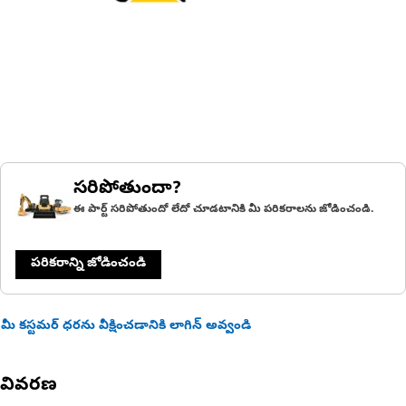
సరిపోతుందా?
ఈ పార్ట్ సరిపోతుందో లేదో చూడటానికి మీ పరికరాలను జోడించండి.
పరికరాన్ని జోడించండి
మీ కస్టమర్ ధరను వీక్షించడానికి లాగిన్ అవ్వండి
వివరణ