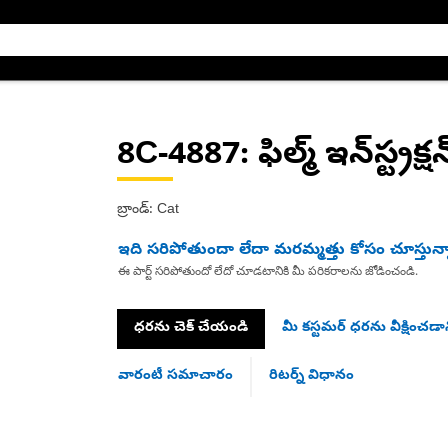
8C-4887
: ఫిల్మ్ ఇన్‌స్ట్రక్షన
బ్రాండ్: Cat
ఇది సరిపోతుందా లేదా మరమ్మత్తు కోసం చూస్తున్
ఈ పార్ట్ సరిపోతుందో లేదో చూడటానికి మీ పరికరాలను జోడించండి.
ధరను చెక్ చేయండి
మీ కస్టమర్ ధరను వీక్షించడాన
వారంటీ సమాచారం
రిటర్న్ విధానం