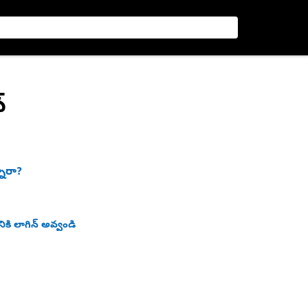
్
నారా?
ికి లాగిన్ అవ్వండి