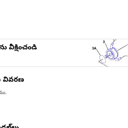
ను వీక్షించండి
న వివరణ
ాము.