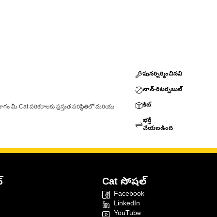
పునర్నిర్మించినవి
నాన్-రిటర్నబుల్
కిట్
ాగం మీ Cat పరికరాలకు ప్రస్తుత పరిస్థితిలో మరియు
భర్తీ
చేయబడింది
్
Cat సోషల్
Facebook
LinkedIn
YouTube