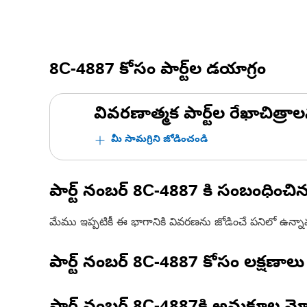
8C-4887
కోసం పార్ట్‌ల డయాగ్రం
వివరణాత్మక పార్ట్‌ల రేఖాచిత్రాల
మీ సామగ్రిని జోడించండి
పార్ట్ నంబర్
8C-4887
కి సంబంధించి
మేము ఇప్పటికీ ఈ భాగానికి వివరణను జోడించే పనిలో ఉన్న
పార్ట్ నంబర్
8C-4887
కోసం లక్షణాలు