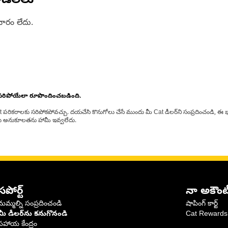
డల్‌లు
ారం లేదు.
 సరిపోయేలా రూపొందించబడింది.
at పరికరాలకు సరిపోకపోవచ్చు. దయచేసి కొనుగోలు చేసే ముందు మీ Cat డీలర్‌ని సంప్రదించండి, ఈ భ
్‌లకు అనుకూలతను హామీ ఇవ్వలేదు.
సపోర్ట్
నా అకౌంట
మమ్మల్ని సంప్రదించండి
షాపింగ్ కార్ట్
మీ డీలర్‌ను కనుగొనండి
Cat Rewards
సహాయ కేంద్రం