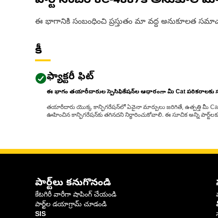
పార్ట్ నంబర్
8C-4887
కి అనుకూల మో
ఈ భాగానికి సంబంధించి ప్రస్తుతం మా వద్ద అనుకూలత సమాచ
కీ
ఫ్యాక్టరీ ఫిట్
ఈ భాగం తయారీదారుల స్పెసిఫికేషన్‌ల ఆధారంగా మీ Cat పరికరాలకు
తయారీదారు యొక్క కాన్ఫిగరేషన్‌లో ఏవైనా మార్పులు జరిగితే, ఉత్పత్తి మీ C
ఊహించిన కాన్ఫిగరేషన్‌కు తగినదని నిర్ధారించుకోవాలి. ఈ సూచిక అన్ని పార్ట
పార్ట్‌లు కనుగొనండి
కేటగిరీ వారీగా షాపింగ్ చేయండి
పార్ట్‌ల డయాగ్రామ్ చూడండి
SIS