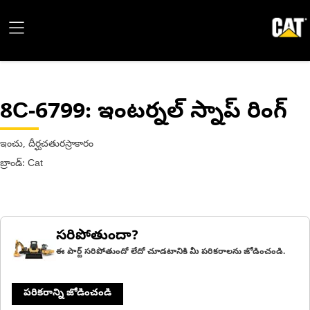
8C-6799
: ఇంటర్నల్ స్నాప్ రింగ్
ఇంచు, దీర్ఘచతురస్రాకారం
బ్రాండ్: Cat
సరిపోతుందా?
ఈ పార్ట్ సరిపోతుందో లేదో చూడటానికి మీ పరికరాలను జోడించండి.
పరికరాన్ని జోడించండి