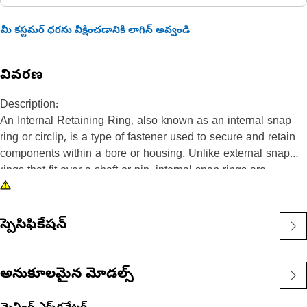
మీ కస్టమర్ ధరను వీక్షించడానికి లాగిన్ అవ్వండి
వివరణ
Description:
An Internal Retaining Ring, also known as an internal snap
ring or circlip, is a type of fastener used to secure and retain
components within a bore or housing. Unlike external snap
rings that fit over a shaft or pin, internal snap rings are
installed inside a bore or groove to hold components in place.
The main purpose of an internal snap ring is to prevent axial
movement or displacement of components within a bore or
స్పెసిఫికేషన్
housing. It acts as a retaining device, holding components
such as bearings, shafts, or seals securely in place.
అనుకూలమైన మోడల్స్
Attributes:
• Manufactured to a precise specification and are built for