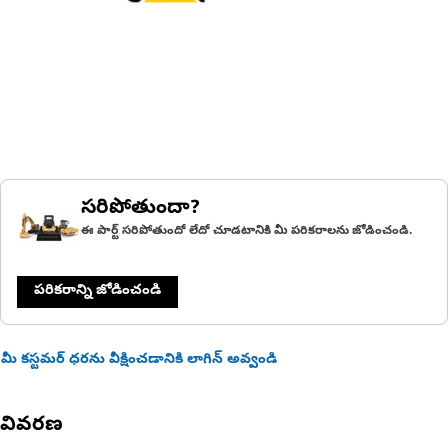
సరిపోతుందా?
ఈ పార్ట్ సరిపోతుందో లేదో చూడటానికి మీ పరికరాలను జోడించండి.
పరికరాన్ని జోడించండి
మీ కస్టమర్ ధరను వీక్షించడానికి లాగిన్ అవ్వండి
వివరణ