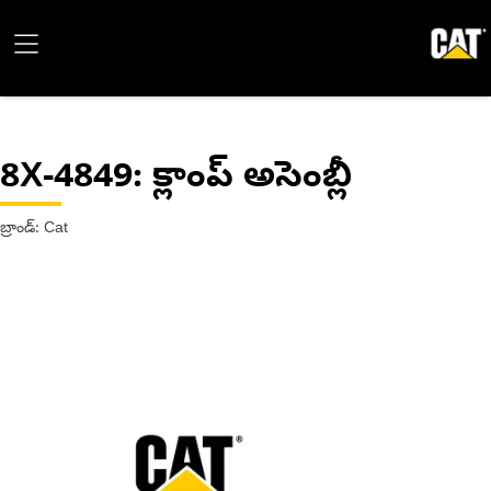
8X-4849
: క్లాంప్ అసెంబ్లీ
బ్రాండ్: Cat