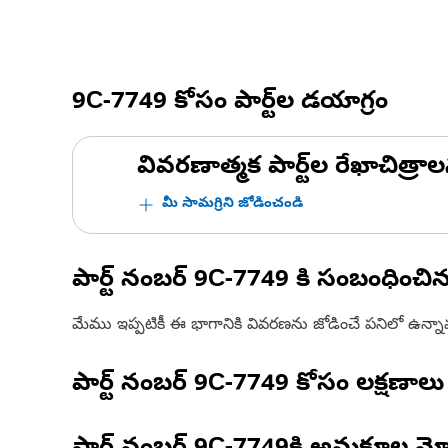
9C-7749
కోసం పార్ట్‌ల డయాగ్రం
వివరణాత్మక పార్ట్‌ల రేఖాచిత్రాల
మీ సామగ్రిని జోడించండి
పార్ట్ నంబర్
9C-7749
కి సంబంధించి
మేము ఇప్పటికీ ఈ భాగానికి వివరణను జోడించే పనిలో ఉన్న
పార్ట్ నంబర్
9C-7749
కోసం లక్షణాలు