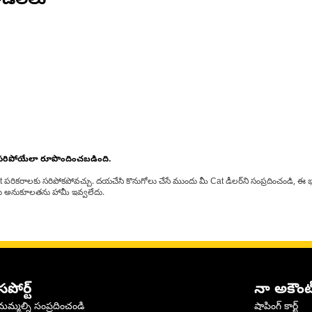
డల్‌లు
 సరిపోయేలా రూపొందించబడింది.
at పరికరాలకు సరిపోకపోవచ్చు. దయచేసి కొనుగోలు చేసే ముందు మీ Cat డీలర్‌ని సంప్రదించండి, ఈ భ
్‌లకు అనుకూలతను హామీ ఇవ్వలేదు.
సపోర్ట్
నా అకౌంట
మమ్మల్ని సంప్రదించండి
షాపింగ్ కార్ట్