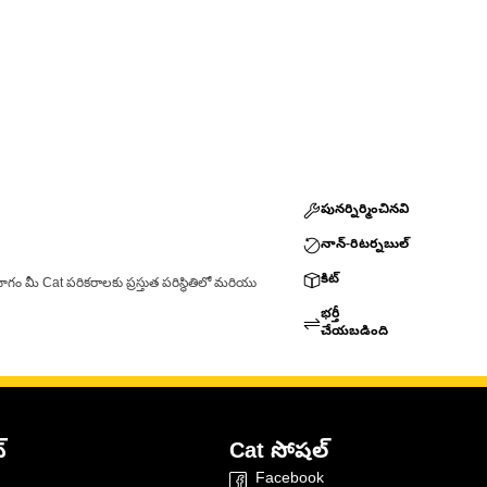
పునర్నిర్మించినవి
నాన్-రిటర్నబుల్
కిట్
ాగం మీ Cat పరికరాలకు ప్రస్తుత పరిస్థితిలో మరియు
భర్తీ
చేయబడింది
్
Cat సోషల్
Facebook