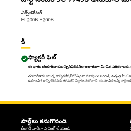
పార్ట్ నంబర్
9C-7749
కి అనుకూల మో
ఎక్స్‌కవేటర్
EL200B E200B
కీ
ఫ్యాక్టరీ ఫిట్
ఈ భాగం తయారీదారుల స్పెసిఫికేషన్‌ల ఆధారంగా మీ Cat పరికరాలకు
తయారీదారు యొక్క కాన్ఫిగరేషన్‌లో ఏవైనా మార్పులు జరిగితే, ఉత్పత్తి మీ C
ఊహించిన కాన్ఫిగరేషన్‌కు తగినదని నిర్ధారించుకోవాలి. ఈ సూచిక అన్ని పార్ట
పార్ట్‌లు కనుగొనండి
కేటగిరీ వారీగా షాపింగ్ చేయండి