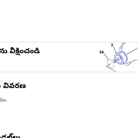
ను వీక్షించండి
న వివరణ
ాము.