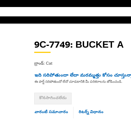
9C-7749
: BUCKET A
బ్రాండ్: Cat
ఇది సరిపోతుందా లేదా మరమ్మత్తు కోసం చూస్తున్
ఈ పార్ట్ సరిపోతుందో లేదో చూడటానికి మీ పరికరాలను జోడించండి.
కొనసాగించలేదు
వారంటీ సమాచారం
రిటర్న్ విధానం