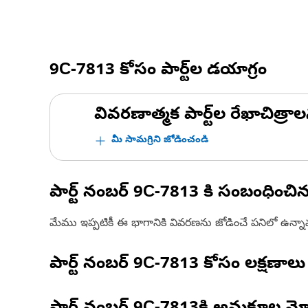
9C-7813
కోసం పార్ట్‌ల డయాగ్రం
వివరణాత్మక పార్ట్‌ల రేఖాచిత్రాల
మీ సామగ్రిని జోడించండి
పార్ట్ నంబర్
9C-7813
కి సంబంధించి
మేము ఇప్పటికీ ఈ భాగానికి వివరణను జోడించే పనిలో ఉన్న
పార్ట్ నంబర్
9C-7813
కోసం లక్షణాలు