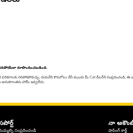
డల్‌లు
 సరిపోయేలా రూపొందించబడింది.
at పరికరాలకు సరిపోకపోవచ్చు. దయచేసి కొనుగోలు చేసే ముందు మీ Cat డీలర్‌ని సంప్రదించండి, ఈ భ
్‌లకు అనుకూలతను హామీ ఇవ్వలేదు.
సపోర్ట్
నా అకౌంట
మమ్మల్ని సంప్రదించండి
షాపింగ్ కార్ట్