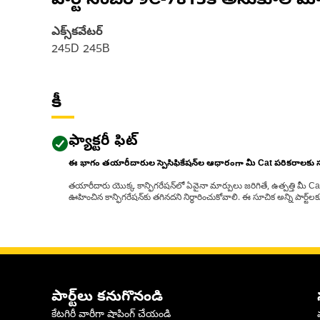
పార్ట్ నంబర్
9C-7813
కి అనుకూల మో
ఎక్స్‌కవేటర్
245D 245B
కీ
ఫ్యాక్టరీ ఫిట్
ఈ భాగం తయారీదారుల స్పెసిఫికేషన్‌ల ఆధారంగా మీ Cat పరికరాలకు
తయారీదారు యొక్క కాన్ఫిగరేషన్‌లో ఏవైనా మార్పులు జరిగితే, ఉత్పత్తి మీ C
ఊహించిన కాన్ఫిగరేషన్‌కు తగినదని నిర్ధారించుకోవాలి. ఈ సూచిక అన్ని పార్ట
పార్ట్‌లు కనుగొనండి
కేటగిరీ వారీగా షాపింగ్ చేయండి