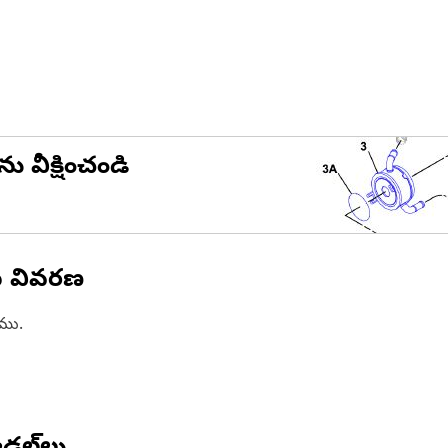
ను వీక్షించండి
న వివరణ
ాము.