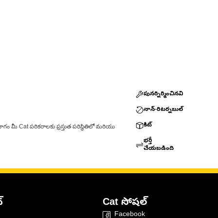
పునర్నిర్మించినవి
నాన్-రిటర్నబుల్
కిట్
ాగం మీ Cat పరికరాలకు ప్రస్తుత పరిస్థితిలో మరియు
భర్తీ
చేయబడింది
్
Cat సోషల్
Facebook