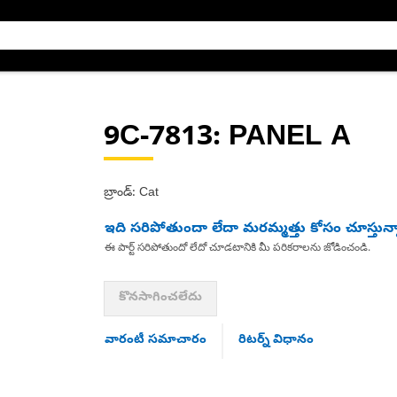
9C-7813
: PANEL A
బ్రాండ్: Cat
ఇది సరిపోతుందా లేదా మరమ్మత్తు కోసం చూస్తున్
ఈ పార్ట్ సరిపోతుందో లేదో చూడటానికి మీ పరికరాలను జోడించండి.
కొనసాగించలేదు
వారంటీ సమాచారం
రిటర్న్ విధానం