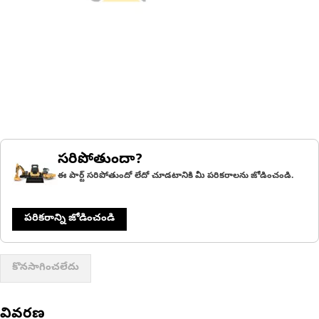
సరిపోతుందా?
ఈ పార్ట్ సరిపోతుందో లేదో చూడటానికి మీ పరికరాలను జోడించండి.
పరికరాన్ని జోడించండి
కొనసాగించలేదు
వివరణ