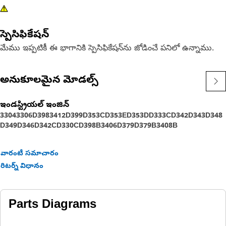
స్పెసిఫికేషన్
మేము ఇప్పటికీ ఈ భాగానికి స్పెసిఫికేషన్‌ను జోడించే పనిలో ఉన్నాము.
అనుకూలమైన మోడల్స్
ఇండస్ట్రియల్ ఇంజిన్
3304
3306
D398
3412
D399
D353C
D353E
D353D
D333C
D342
D343
D348
D349
D346
D342C
D330C
D398B
3406
D379
D379B
3408B
వారంటీ సమాచారం
రిటర్న్ విధానం
Parts Diagrams