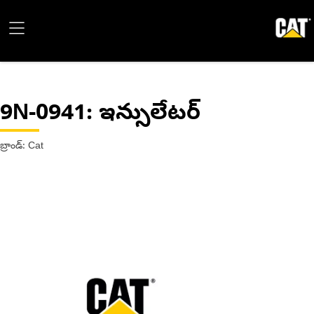
9N-0941
: ఇన్సులేటర్
బ్రాండ్: Cat