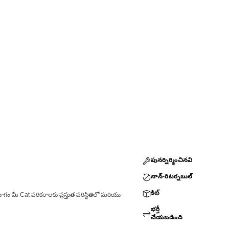
పునర్నిర్మించినవి
నాన్-రిటర్నబుల్
కిట్
ాగం మీ Cat పరికరాలకు ప్రస్తుత పరిస్థితిలో మరియు
భర్తీ
చేయబడింది