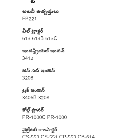
అటవీ ఉత్పత్తులు
FB221
వీల్ ట్రాక్టర్
613 613B 613C
ఇండస్ట్రియల్ ఇంజిన్
3412
జెన్ సెట్ ఇంజిన్
3208
ట్రక్ ఇంజిన్
3406B 3208
కోల్డ్ ప్లానర్
PR-1000C PR-1000
వైబ్రేటరీ కాంపాక్టర్
CS-553 CS-551 CP-553 CB-614