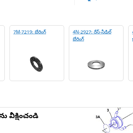
7M-7219: బేరింగ్
4N-2927: రేస్-నీడిల్
బేరింగ్
ను వీక్షించండి