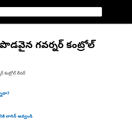
 పొడవైన గవర్నర్ కంట్రోల్
 కంట్రోల్ లీవర్
నారా?
ికి లాగిన్ అవ్వండి