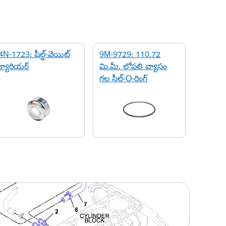
4N-1723: షీల్డ్-వెయిట్
9M-9729: 110.72
క్యారియర్
మి.మీ. లోపలి వ్యాసం
గల సీల్-O-రింగ్