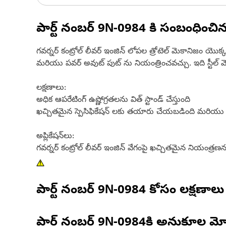
పార్ట్ నంబర్
9N-0984
కి సంబంధించి
గవర్నర్ కంట్రోల్ లీవర్ ఇంజిన్ లోపల త్రోటెల్ మెకానిజం యొక
మరియు పవర్ అవుట్ పుట్ ను నియంత్రించవచ్చు. ఇది స్టీల
లక్షణాలు:
అధిక ఆపరేటింగ్ ఉష్ణోగ్రతలను విత్ స్టాండ్ చేస్తుంది
ఖచ్చితమైన స్పెసిఫికేషన్ లకు తయారు చేయబడింది మరియు 
అప్లికేషన్‌లు:
గవర్నర్ కంట్రోల్ లీవర్ ఇంజిన్ వేగంపై ఖచ్చితమైన నియంత్రణను
పార్ట్ నంబర్
9N-0984
కోసం లక్షణాలు
పార్ట్ నంబర్
9N-0984
కి అనుకూల మో