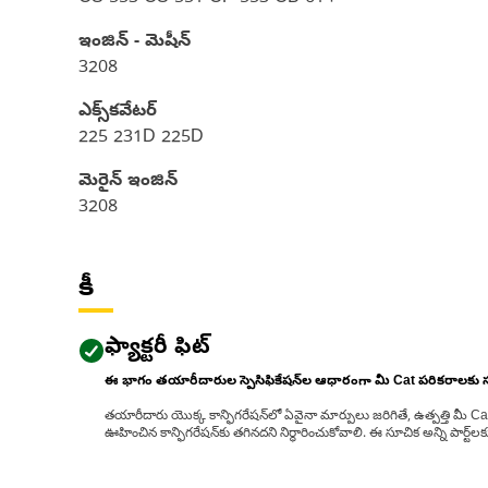
ఇంజిన్ - మెషీన్
3208
ఎక్స్‌కవేటర్
225 231D 225D
మెరైన్ ఇంజిన్‌
3208
కీ
ఫ్యాక్టరీ ఫిట్
ఈ భాగం తయారీదారుల స్పెసిఫికేషన్‌ల ఆధారంగా మీ Cat పరికరాలకు
తయారీదారు యొక్క కాన్ఫిగరేషన్‌లో ఏవైనా మార్పులు జరిగితే, ఉత్పత్తి మీ C
ఊహించిన కాన్ఫిగరేషన్‌కు తగినదని నిర్ధారించుకోవాలి. ఈ సూచిక అన్ని పార్ట