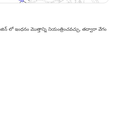
ంజిన్ లో ఇంధనం మొత్తాన్ని నియంత్రించవచ్చు, తద్వారా వేగం