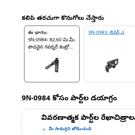
కలిపి తరచుగా కొనుగోలు చేస్తారు
ఈ భాగం:
9N-0983: లివర్ ఎ
9N-0984: 82.60 మి.మీ.
పొడవైన గవర్నర్ కంట్రోల్
లీవర్
9N-0984
కోసం పార్ట్‌ల డయాగ్రం
వివరణాత్మక పార్ట్‌ల రేఖాచిత్రాల
మీ సామగ్రిని జోడించండి