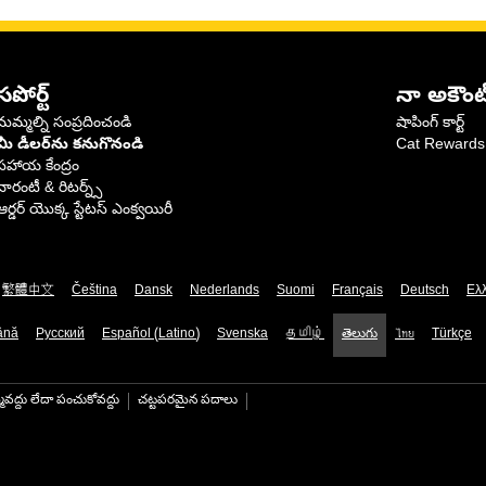
సపోర్ట్
నా అకౌంట
మమ్మల్ని సంప్రదించండి
షాపింగ్ కార్ట్
మీ డీలర్‌ను కనుగొనండి
Cat Rewards
సహాయ కేంద్రం
వారంటీ & రిటర్న్స్
ఆర్డర్ యొక్క స్టేటస్ ఎంక్వయిరీ
繁體中文
Čeština
Dansk
Nederlands
Suomi
Français
Deutsch
Ελ
ână
Русский
Español (Latino)
Svenska
தமிழ்
తెలుగు
ไทย
Türkçe
మవద్దు లేదా పంచుకోవద్దు
చట్టపరమైన పదాలు