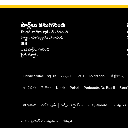
పార్ట్‌లు కనుగొనండి
కేటగిరీ వారీగా షాపింగ్ చేయండి
పార్ట్‌ల డయాగ్రామ్ చూడండి
SIS
Cat పార్ట్‌ల గురించి
సైట్ మ్యాప్
United States English
العربية
বাংলা
Български
简体中文
ಕನ್ನಡ
한국어
Norsk
Polski
Português Do Brasil
Rom
Cat గురించి
సైట్ మ్యాప్
కుక్కీల సెట్టింగ్‌లు
నా వ్యక్తిగత సమాచారాన్ని అమ్
నా మార్కెటింగ్ ప్రాధాన్యతలు
గోప్యత