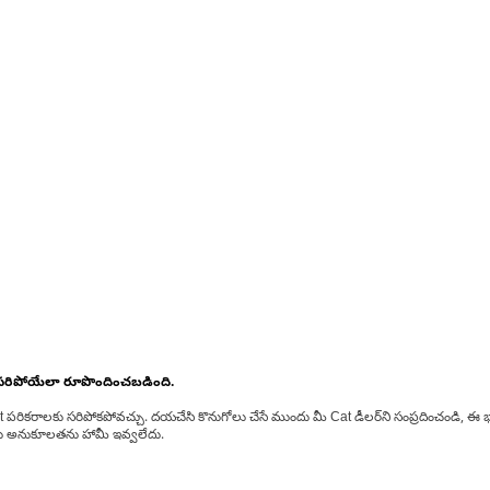
 సరిపోయేలా రూపొందించబడింది.
at పరికరాలకు సరిపోకపోవచ్చు. దయచేసి కొనుగోలు చేసే ముందు మీ Cat డీలర్‌ని సంప్రదించండి, ఈ భ
్‌లకు అనుకూలతను హామీ ఇవ్వలేదు.