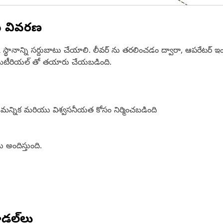
న వివరణ
్క స్థానాన్ని సర్దుబాటు చేయాలి. లీవర్ ను తరలించడం ద్వారా, ఆపరేటర్ ఇ
్ మెటీరియల్ తో తయారు చేయబడింది.
మన్నిక మరియు విశ్వసనీయత కోసం నిర్మించబడింది
 అందిస్తుంది.
డల్‌లు