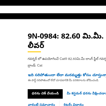
9N-0984
: 82.60 మి.మీ.
లీవర్
గవర్నర్ లో ఉపయోగించే Cat® 82.60మి.మీ లాంగ్ స్టీల్ గవర్నర్
బ్రాండ్: Cat
ఇది సరిపోతుందా లేదా మరమ్మత్తు కోసం చూస్తున్
ఈ పార్ట్ సరిపోతుందో లేదో చూడటానికి మీ పరికరాలను జోడించండి.
ధరను చెక్ చేయండి
మీ కస్టమర్ ధరను వీక్షించడాన
వారంటీ సమాచారం
రిటర్న్ విధానం