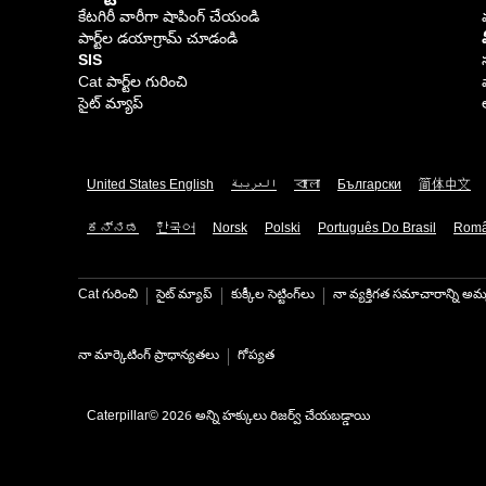
కేటగిరీ వారీగా షాపింగ్ చేయండి
పార్ట్‌ల డయాగ్రామ్ చూడండి
SIS
Cat పార్ట్‌ల గురించి
సైట్ మ్యాప్
United States English
العربية
বাংলা
Български
简体中文
ಕನ್ನಡ
한국어
Norsk
Polski
Português Do Brasil
Rom
Cat గురించి
సైట్ మ్యాప్
కుక్కీల సెట్టింగ్‌లు
నా వ్యక్తిగత సమాచారాన్ని అమ్
నా మార్కెటింగ్ ప్రాధాన్యతలు
గోప్యత
Caterpillar© 2026 అన్ని హక్కులు రిజర్వ్ చేయబడ్డాయి