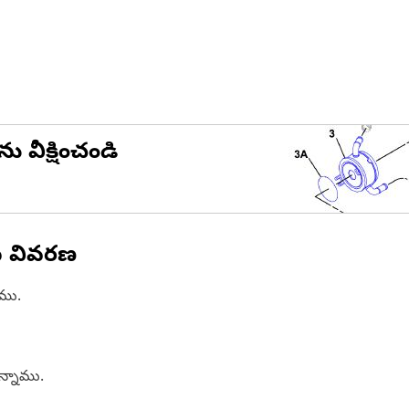
ను వీక్షించండి
న వివరణ
ాము.
ఉన్నాము.