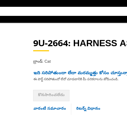
9U-2664
: HARNESS A
బ్రాండ్: Cat
ఇది సరిపోతుందా లేదా మరమ్మత్తు కోసం చూస్తున్
ఈ పార్ట్ సరిపోతుందో లేదో చూడటానికి మీ పరికరాలను జోడించండి.
కొనసాగించలేదు
వారంటీ సమాచారం
రిటర్న్ విధానం