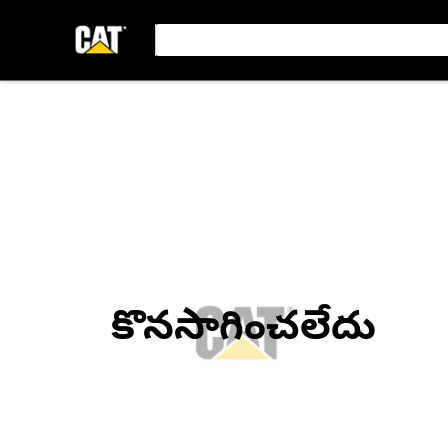
కొనసాగించలేదు