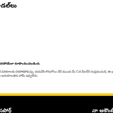
డల్‌లు
 సరిపోయేలా రూపొందించబడింది.
at పరికరాలకు సరిపోకపోవచ్చు. దయచేసి కొనుగోలు చేసే ముందు మీ Cat డీలర్‌ని సంప్రదించండి, ఈ భ
్‌లకు అనుకూలతను హామీ ఇవ్వలేదు.
సపోర్ట్
నా అకౌంట