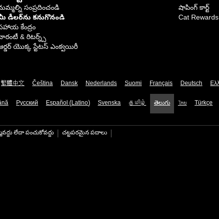
మమ్మల్ని సంప్రదించండి
షాపింగ్ కార్ట్
మీ డీలర్‌ను కనుగొనండి
Cat Rewards
సహాయ కేంద్రం
వారంటీ & రిటర్న్స్
ఆర్డర్ యొక్క స్టేటస్ ఎంక్వయిరీ
繁體中文
Čeština
Dansk
Nederlands
Suomi
Français
Deutsch
Ελ
ână
Русский
Español (Latino)
Svenska
தமிழ்
తెలుగు
ไทย
Türkçe
మవద్దు లేదా పంచుకోవద్దు
చట్టపరమైన పదాలు