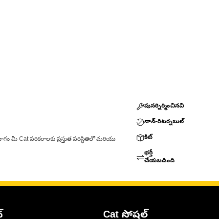
పునర్నిర్మించినవి
నాన్-రిటర్నబుల్
కిట్
ాగం మీ Cat పరికరాలకు ప్రస్తుత పరిస్థితిలో మరియు
భర్తీ
చేయబడింది
్
Cat సోషల్