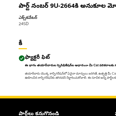
పార్ట్ నంబర్
9U-2664
కి అనుకూల మో
ఎక్స్‌కవేటర్
245D
కీ
ఫ్యాక్టరీ ఫిట్
ఈ భాగం తయారీదారుల స్పెసిఫికేషన్‌ల ఆధారంగా మీ Cat పరికరాలకు
తయారీదారు యొక్క కాన్ఫిగరేషన్‌లో ఏవైనా మార్పులు జరిగితే, ఉత్పత్తి మీ C
ఊహించిన కాన్ఫిగరేషన్‌కు తగినదని నిర్ధారించుకోవాలి. ఈ సూచిక అన్ని పార్ట
పార్ట్‌లు కనుగొనండి