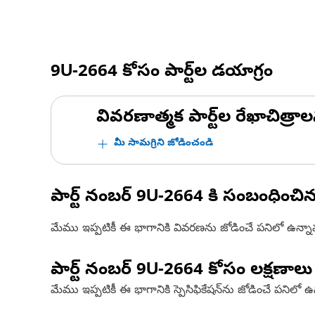
9U-2664
కోసం పార్ట్‌ల డయాగ్రం
వివరణాత్మక పార్ట్‌ల రేఖాచిత్రాల
మీ సామగ్రిని జోడించండి
పార్ట్ నంబర్
9U-2664
కి సంబంధించి
మేము ఇప్పటికీ ఈ భాగానికి వివరణను జోడించే పనిలో ఉన్న
పార్ట్ నంబర్
9U-2664
కోసం లక్షణాలు
మేము ఇప్పటికీ ఈ భాగానికి స్పెసిఫికేషన్‌ను జోడించే పనిలో 