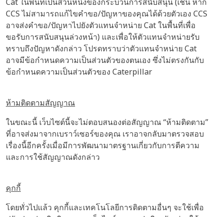
Cat ในพื้นที่เป็นส่วนหนึ่งของกระบวนการสนับสนุน (เช่น หาก
CCS ไม่สามารถแก้ไขคำขอ/ปัญหาของคุณได้ด้วยตัวเอง CCS
อาจส่งคำขอ/ปัญหาไปยังตัวแทนจำหน่าย Cat ในพื้นที่เพื่อ
ขอรับการสนับสนุนล่วงหน้า) และเพื่อให้ตัวแทนจำหน่ายรับ
ทราบถึงปัญหาดังกล่าว โปรดทราบว่าตัวแทนจำหน่าย Cat
อาจมีข้อกำหนดความเป็นส่วนตัวของตนเอง ซึ่งไม่ตรงกันกับ
ข้อกำหนดความเป็นส่วนตัวของ Caterpillar
ห้ามติดตามสัญญาณ
ในขณะนี้ เว็บไซต์นี้จะไม่ตอบสนองต่อสัญญาณ “ห้ามติดตาม”
ที่อาจส่งมาจากเบราว์เซอร์ของคุณ เราอาจกลับมาตรวจสอบ
เรื่องนี้อีกครั้งเมื่อมีการพัฒนามาตรฐานเกี่ยวกับการตีความ
และการใช้สัญญาณดังกล่าว
คุกกี้
โดยทั่วไปแล้ว คุกกี้และเทคโนโลยีการติดตามอื่นๆ จะใช้เพื่อ