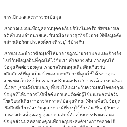
การเปิดเผยและการรวมข้อมูล
เราอาจแบ่งปันข้อมูลส่วนบุคคลกับบริษัทในเครือ ซัพพลายเอ
อร์ ตัวแทนจำหน่ายและพันธมิตรทางธุรกิจซึ่งอาจใช้ข้อมูลดัง
กล่าวเพื่อวัตถุประสงค์ตามที่ระบุไว้ข้างต้น
เราขอแนะนำว่าข้อมูลที่ให้มาอาจถูกนำมารวมกันและอ้างอิง
ไขว้กับข้อมูลอื่นที่คุณให้ไว้กับเรา ตัวอย่างเช่น หากคุณให้
ข้อมูลติดต่อของคุณ เราอาจให้ข้อมูลเพิ่มเติมเกี่ยวกับ
ผลิตภัณฑ์ที่คุณเป็นเจ้าของและบริการที่คุณใช้ได้ หากคุณ
เยี่ยมชมเว็บไซต์อื่น เราอาจปรับแต่งประสบการณ์และนำเสนอ
เนื้อหา (รวมถึงโฆษณา) ที่ปรับให้เหมาะกับความสนใจของคุณ
ข้อมูลที่ให้มาอาจใช้เพื่อค้นหาและติดต่อผู้ใช้บนแพลตฟอร์ม
โซเชียลมีเดีย เราอาจวิเคราะห์ข้อมูลที่คุณให้มาเพื่อรับข้อมูล
เชิงลึกที่เกี่ยวข้องกับจุดประสงค์ที่ระบุไว้ข้างต้น ขึ้นอยู่กับเขต
อำนาจศาลที่คุณอยู่ คุณอาจมีสิทธิ์คัดค้านการประมวลผล
ข้อมูลส่วนบุคคลของคุณเพื่อวัตถุประสงค์ทางการตลาดได้