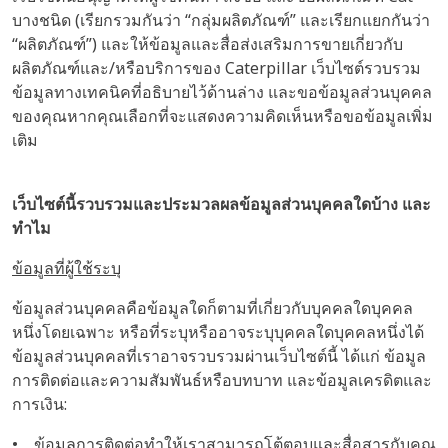
บางชนิด (เรียกรวมกันว่า “กลุ่มผลิตภัณฑ์” และเรียกแยกกันว่า
“ผลิตภัณฑ์”) และให้ข้อมูลและสื่อส่งเสริมการขายเกี่ยวกับ
ผลิตภัณฑ์และ/หรือบริการของ Caterpillar เว็บไซต์รวบรวม
ข้อมูลทางเทคนิคที่อธิบายไว้ด้านล่าง และขอข้อมูลส่วนบุคคล
ของคุณหากคุณเลือกที่จะแสดงความคิดเห็นหรือขอข้อมูลเพิ่ม
เติม
เว็บไซต์นี้รวบรวมและประมวลผลข้อมูลส่วนบุคคลใดบ้าง และ
ทำไม
ข้อมูลที่ผู้ใช้ระบุ
ข้อมูลส่วนบุคคลคือข้อมูลใดก็ตามที่เกี่ยวกับบุคคลใดบุคคล
หนึ่งโดยเฉพาะ หรือที่ระบุหรืออาจระบุบุคคลใดบุคคลหนึ่งได้
ข้อมูลส่วนบุคคลที่เราอาจรวบรวมผ่านเว็บไซต์นี้ ได้แก่ ข้อมูล
การติดต่อและความสัมพันธ์หรือบทบาท และข้อมูลเครดิตและ
การเงิน:
•
ข้อมูลการติดต่อทำให้เราสามารถโต้ตอบและสื่อสารกับคุณ