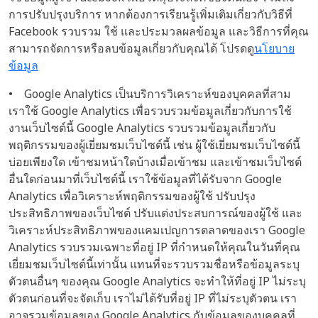
การปรับปรุงบริการ หากต้องการเรียนรู้เพิ่มเติมเกี่ยวกับวิธีที่
Facebook รวบรวม ใช้ และประมวลผลข้อมูล และวิธีการที่คุณ
สามารถจัดการหรือลบข้อมูลเกี่ยวกับคุณได้ โปรดดู
นโยบาย
ข้อมูล
•
Google Analytics เป็นบริการวิเคราะห์ของบุคคลที่สาม
เราใช้ Google Analytics เพื่อรวบรวมข้อมูลเกี่ยวกับการใช้
งานเว็บไซต์นี้ Google Analytics รวบรวมข้อมูลเกี่ยวกับ
พฤติกรรมของผู้เยี่ยมชมเว็บไซต์นี้ เช่น ผู้ใช้เยี่ยมชมเว็บไซต์นี้
บ่อยเพียงใด เข้าชมหน้าใดบ้างเมื่อเข้าชม และเข้าชมเว็บไซต์
อื่นใดก่อนมาที่เว็บไซต์นี้ เราใช้ข้อมูลที่ได้รับจาก Google
Analytics เพื่อวิเคราะห์พฤติกรรมของผู้ใช้ ปรับปรุง
ประสิทธิภาพของเว็บไซต์ ปรับแต่งประสบการณ์ของผู้ใช้ และ
วิเคราะห์ประสิทธิภาพของแคมเปญการตลาดของเรา Google
Analytics รวบรวมเฉพาะที่อยู่ IP ที่กำหนดให้คุณในวันที่คุณ
เยี่ยมชมเว็บไซต์นี้เท่านั้น แทนที่จะรวบรวมชื่อหรือข้อมูลระบุ
ตัวตนอื่นๆ ของคุณ Google Analytics จะทำให้ที่อยู่ IP ไม่ระบุ
ตัวตนก่อนที่จะจัดเก็บ เราไม่ได้รับที่อยู่ IP ที่ไม่ระบุตัวตน เรา
อาจรวมข้อมูลของ Google Analytics กับข้อมูลของบุคคลที่