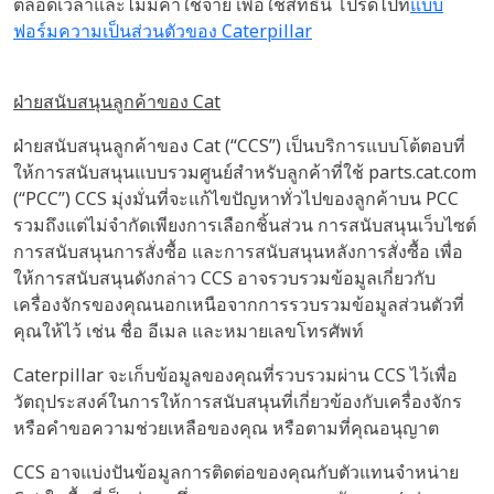
ตลอดเวลาและไม่มีค่าใช้จ่าย เพื่อใช้สิทธิ์นี้ โปรดไปที่
แบบ
ฟอร์มความเป็นส่วนตัวของ Caterpillar
ฝ่ายสนับสนุนลูกค้าของ Cat
ฝ่ายสนับสนุนลูกค้าของ Cat (“CCS”) เป็นบริการแบบโต้ตอบที่
ให้การสนับสนุนแบบรวมศูนย์สำหรับลูกค้าที่ใช้ parts.cat.com
(“PCC”) CCS มุ่งมั่นที่จะแก้ไขปัญหาทั่วไปของลูกค้าบน PCC
รวมถึงแต่ไม่จำกัดเพียงการเลือกชิ้นส่วน การสนับสนุนเว็บไซต์
การสนับสนุนการสั่งซื้อ และการสนับสนุนหลังการสั่งซื้อ เพื่อ
ให้การสนับสนุนดังกล่าว CCS อาจรวบรวมข้อมูลเกี่ยวกับ
เครื่องจักรของคุณนอกเหนือจากการรวบรวมข้อมูลส่วนตัวที่
คุณให้ไว้ เช่น ชื่อ อีเมล และหมายเลขโทรศัพท์
Caterpillar จะเก็บข้อมูลของคุณที่รวบรวมผ่าน CCS ไว้เพื่อ
วัตถุประสงค์ในการให้การสนับสนุนที่เกี่ยวข้องกับเครื่องจักร
หรือคำขอความช่วยเหลือของคุณ หรือตามที่คุณอนุญาต
CCS อาจแบ่งปันข้อมูลการติดต่อของคุณกับตัวแทนจำหน่าย