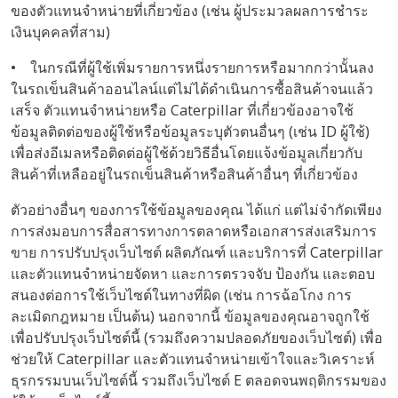
ของตัวแทนจำหน่ายที่เกี่ยวข้อง (เช่น ผู้ประมวลผลการชำระ
เงินบุคคลที่สาม)
•
ในกรณีที่ผู้ใช้เพิ่มรายการหนึ่งรายการหรือมากกว่านั้นลง
ในรถเข็นสินค้าออนไลน์แต่ไม่ได้ดำเนินการซื้อสินค้าจนแล้ว
เสร็จ ตัวแทนจำหน่ายหรือ Caterpillar ที่เกี่ยวข้องอาจใช้
ข้อมูลติดต่อของผู้ใช้หรือข้อมูลระบุตัวตนอื่นๆ (เช่น ID ผู้ใช้)
เพื่อส่งอีเมลหรือติดต่อผู้ใช้ด้วยวิธีอื่นโดยแจ้งข้อมูลเกี่ยวกับ
สินค้าที่เหลืออยู่ในรถเข็นสินค้าหรือสินค้าอื่นๆ ที่เกี่ยวข้อง
ตัวอย่างอื่นๆ ของการใช้ข้อมูลของคุณ ได้แก่ แต่ไม่จำกัดเพียง
การส่งมอบการสื่อสารทางการตลาดหรือเอกสารส่งเสริมการ
ขาย การปรับปรุงเว็บไซต์ ผลิตภัณฑ์ และบริการที่ Caterpillar
และตัวแทนจำหน่ายจัดหา และการตรวจจับ ป้องกัน และตอบ
สนองต่อการใช้เว็บไซต์ในทางที่ผิด (เช่น การฉ้อโกง การ
ละเมิดกฎหมาย เป็นต้น) นอกจากนี้ ข้อมูลของคุณอาจถูกใช้
เพื่อปรับปรุงเว็บไซต์นี้ (รวมถึงความปลอดภัยของเว็บไซต์) เพื่อ
ช่วยให้ Caterpillar และตัวแทนจำหน่ายเข้าใจและวิเคราะห์
ธุรกรรมบนเว็บไซต์นี้ รวมถึงเว็บไซต์ E ตลอดจนพฤติกรรมของ