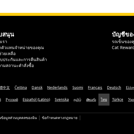
บสนุน
บัญชีขอ
อเรา
รถเข็นของค
าตัวแทนจำหน่ายของคุณ
Cat Rewar
ช่วยเหลือ
ับประกันและการคืนสินค้า
ามสถานะคำสั่งซื้อ
體中文
Čeština
Dansk
Nederlands
Suomi
Français
Deutsch
Ελλη
ă
Русский
Español (Latino)
Svenska
தமிழ்
తెలుగు
ไทย
Türkçe
Укр
นข้อมูลส่วนบุคคลของฉัน
ข้อกำหนดทางกฎหมาย