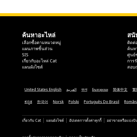
ค้นหาอะไหล่
สนั
เลือกซื้อตามหมวดหมู่
ติดต่
แผนภาพชิ้นส่วน
ค้นห
SIS
ศูนย์
เกี่ยวกับอะไหล่ Cat
การร
แผนผังไซต์
สอบถ
United States English
العربية
বাংলা
Български
简体中文
繁
ಕನ್ನಡ
한국어
Norsk
Polski
Português Do Brasil
Român
เกี่ยวกับ Cat
แผนผังไซต์
อัปเดตการตั้งค่าคุกกี้
อย่าขายหรือแบ่งปั