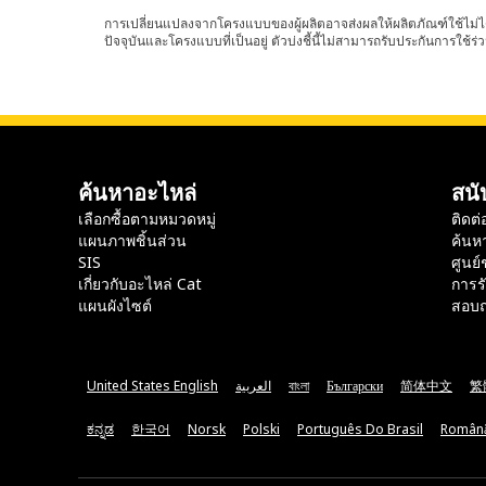
การเปลี่ยนแปลงจากโครงแบบของผู้ผลิตอาจส่งผลให้ผลิตภัณฑ์ใช้ไม่ได
ปัจจุบันและโครงแบบที่เป็นอยู่ ตัวบ่งชี้นี้ไม่สามารถรับประกันการใช้ร่ว
ค้นหาอะไหล่
สนั
เลือกซื้อตามหมวดหมู่
ติดต่
แผนภาพชิ้นส่วน
ค้นห
SIS
ศูนย์
เกี่ยวกับอะไหล่ Cat
การร
แผนผังไซต์
สอบถ
United States English
العربية
বাংলা
Български
简体中文
繁
ಕನ್ನಡ
한국어
Norsk
Polski
Português Do Brasil
Român