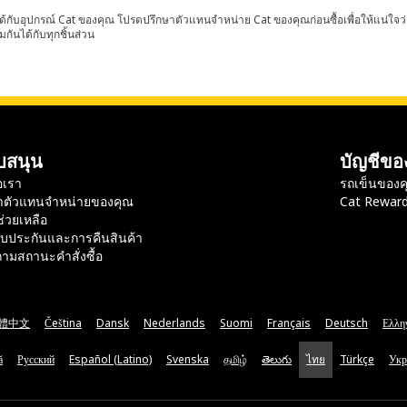
้กับอุปกรณ์ Cat ของคุณ โปรดปรึกษาตัวแทนจำหน่าย Cat ของคุณก่อนซื้อเพื่อให้แน่ใจว
มกันได้กับทุกชิ้นส่วน
บสนุน
บัญชีขอ
อเรา
รถเข็นของค
าตัวแทนจำหน่ายของคุณ
Cat Rewar
ช่วยเหลือ
ับประกันและการคืนสินค้า
ามสถานะคำสั่งซื้อ
體中文
Čeština
Dansk
Nederlands
Suomi
Français
Deutsch
Ελλη
ă
Русский
Español (Latino)
Svenska
தமிழ்
తెలుగు
ไทย
Türkçe
Укр