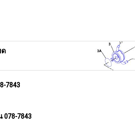
ยด
8-7843
วน
078-7843