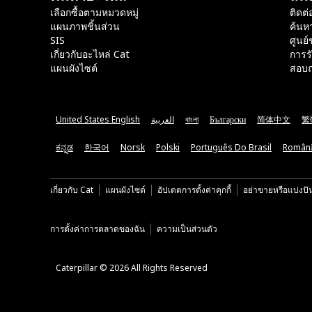
เลือกซื้อตามหมวดหมู่
ติดต่
แผนภาพชิ้นส่วน
ค้นห
SIS
ศูนย์
เกี่ยวกับอะไหล่ Cat
การร
แผนผังไซต์
สอบถ
United States English
العربية
বাংলা
Български
简体中文
繁
ಕನ್ನಡ
한국어
Norsk
Polski
Português Do Brasil
Român
เกี่ยวกับ Cat
แผนผังไซต์
อัปเดตการตั้งค่าคุกกี้
อย่าขายหรือแบ่งปั
การตั้งค่าการตลาดของฉัน
ความเป็นส่วนตัว
Caterpillar © 2026 All Rights Reserved