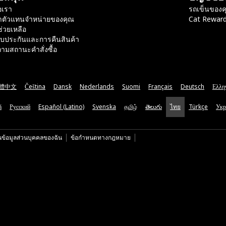
อเรา
รถเข็นของค
าตัวแทนจำหน่ายของคุณ
Cat Rewar
ช่วยเหลือ
ับประกันและการคืนสินค้า
ามสถานะคำสั่งซื้อ
體中文
Čeština
Dansk
Nederlands
Suomi
Français
Deutsch
Ελλη
ă
Русский
Español (Latino)
Svenska
தமிழ்
తెలుగు
ไทย
Türkçe
Укр
นข้อมูลส่วนบุคคลของฉัน
ข้อกำหนดทางกฎหมาย