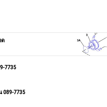
ยด
9-7735
วน
089-7735