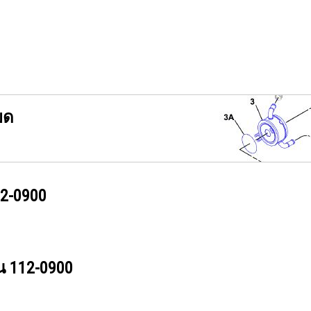
ยด
2-0900
วน
112-0900