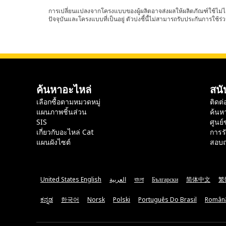
การเปลี่ยนแปลงจากโครงแบบของผู้ผลิตอาจส่งผลให้ผลิตภัณฑ์ใช้ไม่ได
ปัจจุบันและโครงแบบที่เป็นอยู่ ตัวบ่งชี้นี้ไม่สามารถรับประกันการใช้ร่ว
ค้นหาอะไหล่
สนั
เลือกซื้อตามหมวดหมู่
ติดต่
แผนภาพชิ้นส่วน
ค้นห
SIS
ศูนย์
เกี่ยวกับอะไหล่ Cat
การร
แผนผังไซต์
สอบถ
United States English
العربية
বাংলা
Български
简体中文
繁
ಕನ್ನಡ
한국어
Norsk
Polski
Português Do Brasil
Român