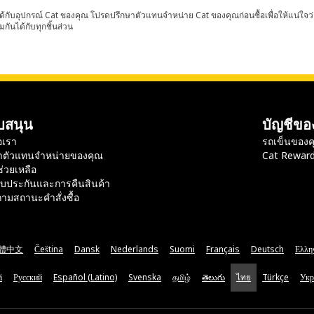
้กับอุปกรณ์ Cat ของคุณ โปรดปรึกษาตัวแทนจำหน่าย Cat ของคุณก่อนซื้อเพื่อให้แน่ใจว
มกันได้กับทุกชิ้นส่วน
บสนุน
บัญชีขอ
อเรา
รถเข็นของค
าตัวแทนจำหน่ายของคุณ
Cat Rewar
ช่วยเหลือ
ับประกันและการคืนสินค้า
ามสถานะคำสั่งซื้อ
體中文
Čeština
Dansk
Nederlands
Suomi
Français
Deutsch
Ελλη
ă
Русский
Español (Latino)
Svenska
தமிழ்
తెలుగు
ไทย
Türkçe
Укр