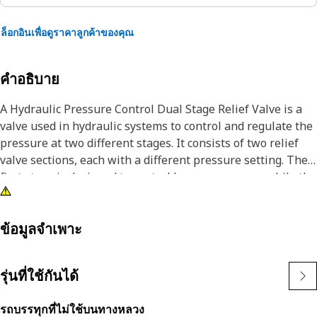
ล็อกอินเพื่อดูราคาลูกค้าของคุณ
คำอธิบาย
A Hydraulic Pressure Control Dual Stage Relief Valve is a
valve used in hydraulic systems to control and regulate the
pressure at two different stages. It consists of two relief
valve sections, each with a different pressure setting. The
first stage is designed to control lower pressures, while the
second stage is set to handle higher pressures. This valve
ensures precise pressure control within the hydraulic
system, allowing for safe operation and protecting the
ข้อมูลจำเพาะ
system from excessive pressure.
รุ่นที่ใช้กันได้
Attributes:
• Consists of two relief valve sections with different
รถบรรทุกที่ไม่ใช้บนทางหลวง
pressure settings