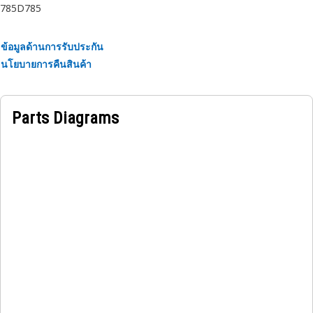
785D
785
• Provides precise pressure control within the hydraulic
system
• Ensures safe operation and protects against excessive
ข้อมูลด้านการรับประกัน
pressure
นโยบายการคืนสินค้า
• Designed with sturdy materials and construction for
durability
• Provides resistance against corrosion to ensure long-term
Parts Diagrams
performance
Applications:
A Hydraulic Pressure Control Dual Stage Relief Valve is a
critical component in hydraulic systems, designed to
control and regulate pressure at two different stages.
Provides precise pressure control ensures safe operation
and protects the system from excessive pressure. This
valve is commonly used in applications where dual-stage
pressure control is necessary for optimal performance and
system protection.