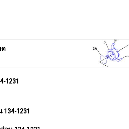
ยด
4-1231
วน
134-1231