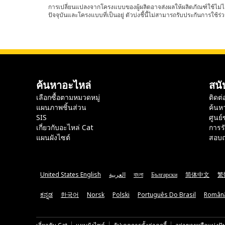
การเปลี่ยนแปลงจากโครงแบบของผู้ผลิตอาจส่งผลให้ผลิตภัณฑ์ใช้ไม่ได
ปัจจุบันและโครงแบบที่เป็นอยู่ ตัวบ่งชี้นี้ไม่สามารถรับประกันการใช้ร่ว
ค้นหาอะไหล่
สนั
เลือกซื้อตามหมวดหมู่
ติดต่
แผนภาพชิ้นส่วน
ค้นห
SIS
ศูนย์
เกี่ยวกับอะไหล่ Cat
การร
แผนผังไซต์
สอบถ
United States English
العربية
বাংলা
Български
简体中文
繁
ಕನ್ನಡ
한국어
Norsk
Polski
Português Do Brasil
Român