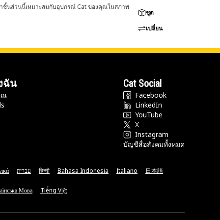
่าชิ้นส่วนนี้เหมาะสมกับอุปกรณ์ Cat ของคุณในสภาพ
ชุด
เปลี่ยน
งฉัน
Cat Social
ุณ
Facebook
ds
LinkedIn
YouTube
X
Instagram
บัญชีสื่อสังคมทั้งหมด
νικά
עברית
हिन्दी
Bahasa Indonesia
Italiano
日本語
аїнська Мова
Tiếng Việt