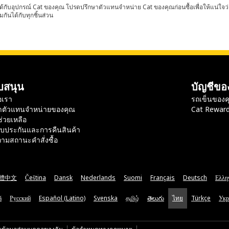
้กับอุปกรณ์ Cat ของคุณ โปรดปรึกษาตัวแทนจำหน่าย Cat ของคุณก่อนซื้อเพื่อให้แน่ใจว
มกันได้กับทุกชิ้นส่วน
บสนุน
บัญชีขอ
อเรา
รถเข็นของค
าตัวแทนจำหน่ายของคุณ
Cat Rewar
ช่วยเหลือ
ับประกันและการคืนสินค้า
ามสถานะคำสั่งซื้อ
體中文
Čeština
Dansk
Nederlands
Suomi
Français
Deutsch
Ελλη
ă
Русский
Español (Latino)
Svenska
தமிழ்
తెలుగు
ไทย
Türkçe
Укр