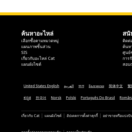
ค้นหาอะไหล่
สนั
เลือกซื้อตามหมวดหมู่
ติดต่
แผนภาพชิ้นส่วน
ค้นห
SIS
ศูนย์
เกี่ยวกับอะไหล่ Cat
การร
แผนผังไซต์
สอบถ
United States English
العربية
বাংলা
Български
简体中文
繁
ಕನ್ನಡ
한국어
Norsk
Polski
Português Do Brasil
Român
เกี่ยวกับ Cat
แผนผังไซต์
อัปเดตการตั้งค่าคุกกี้
อย่าขายหรือแบ่งปั