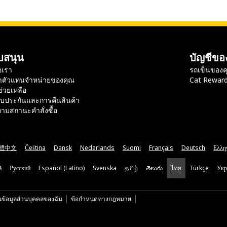
บสนุน
บัญชีขอ
อเรา
รถเข็นของค
าตัวแทนจำหน่ายของคุณ
Cat Rewar
ช่วยเหลือ
ับประกันและการคืนสินค้า
ามสถานะคำสั่งซื้อ
體中文
Čeština
Dansk
Nederlands
Suomi
Français
Deutsch
Ελλη
ă
Русский
Español (Latino)
Svenska
தமிழ்
తెలుగు
ไทย
Türkçe
Укр
นข้อมูลส่วนบุคคลของฉัน
ข้อกำหนดทางกฎหมาย