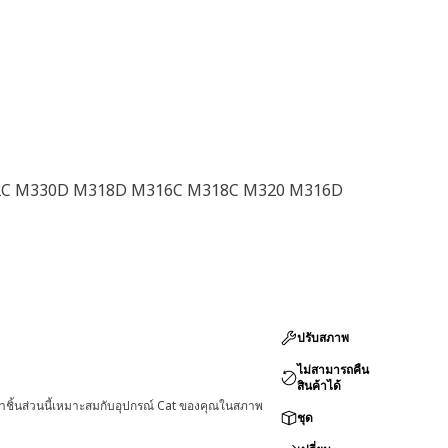
C M330D M318D M316C M318C M320 M316D
ปรับสภาพ
ไม่สามารถคืน
สินค้าได้
่าชิ้นส่วนนี้เหมาะสมกับอุปกรณ์ Cat ของคุณในสภาพ
ชุด