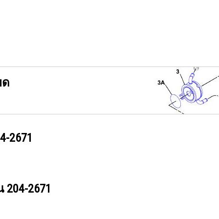
ยด
4-2671
วน
204-2671