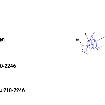
ยด
0-2246
วน
210-2246