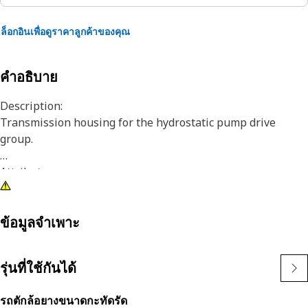
ล็อกอินเพื่อดูราคาลูกค้าของคุณ
คำอธิบาย
Description:
Transmission housing for the hydrostatic pump drive
group.
Attributes:
Transmission housing for heavy duty use
Application:
ข้อมูลจำเพาะ
Consult your owner's manual or contact your local Cat
Dealer for more information.
รุ่นที่ใช้กันได้
รถตักล้อยางขนาดกะทัดรัด