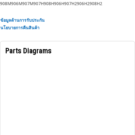
908M
906M
907M
907H
908H
906H
907H2
906H2
908H2
ข้อมูลด้านการรับประกัน
นโยบายการคืนสินค้า
Parts Diagrams